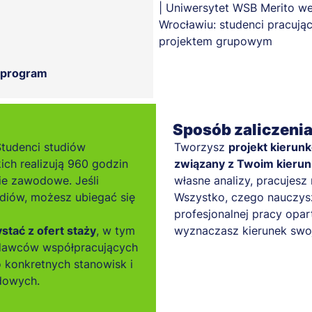
 program
Sposób zaliczeni
Studenci studiów
Tworzysz
projekt kierun
kich realizują 960 godzin
związany z Twoim kieru
ie zawodowe. Jeśli
własne analizy, pracujes
diów, możesz ubiegać się
Wszystko, czego nauczysz
profesjonalnej pracy opart
tać z ofert staży
, w tym
wyznaczasz kierunek swoj
odawców współpracujących
 konkretnych stanowisk i
dowych.