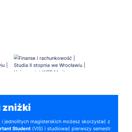
 zniżki
a i jednolitych magisterskich możesz skorzystać z
rtant Student
(VIS) i studiować pierwszy semestr