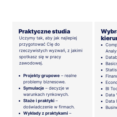
Praktyczne studia
Wybra
kieru
Uczymy tak, aby jak najlepiej
przygotować Cię do
Compu
rzeczywistych wyzwań, z jakimi
Analy
spotkasz się w pracy
Datab
zawodowej.
Basic
Statis
Projekty grupowe
– realne
Finan
problemy biznesowe.
Econo
Symulacje
– decyzje w
BI To
warunkach rynkowych.
Data 
Staże i praktyki
–
Data 
doświadczenie w firmach.
Busin
Wykłady z praktykami
–