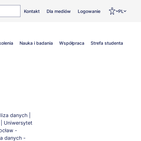
Top
Men
Prz
Kontakt
Dla mediów
Logowanie
PL
menu
WC
ję
kolenia
Nauka i badania
Współpraca
Strefa studenta