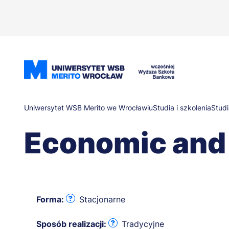
Przejdź
do
treści
Ścieżka
Uniwersytet WSB Merito we Wrocławiu
Studia i szkolenia
Studi
Economic and 
nawigacyjna
Forma:
Stacjonarne
Sposób realizacji:
Tradycyjne