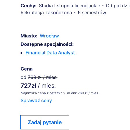
Cechy:
Studia I stopnia licencjackie
Od paździe
Rekrutacja zakończona
6 semestrów
Miasto:
Wrocław
Dostępne specjalności:
Financial Data Analyst
Cena
od
769 zł / mies.
727zł
/ mies.
Najniższa cena z ostatnich 30 dni: 769 zł / mies.
Sprawdź ceny
Zadaj pytanie