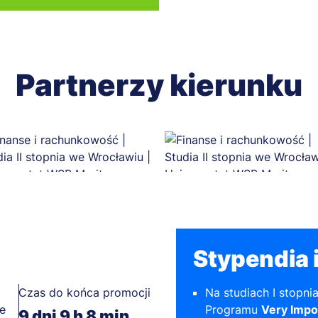
Partnerzy kierunku
Stypendia i
Czas do końca promocji
Na studiach I stopni
e
Programu
Very Impo
9
dni
9
h
8
min