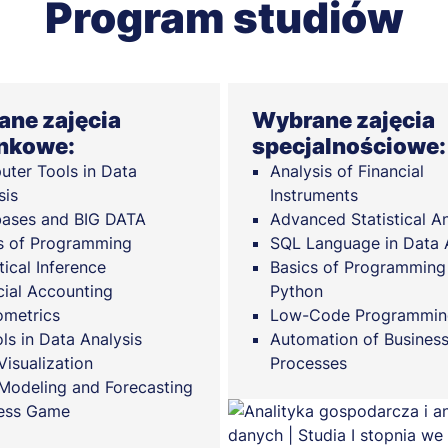
Program studiów
ne zajęcia
Wybrane zajęcia
nkowe:
specjalnościowe:
ter Tools in Data
Analysis of Financial
sis
Instruments
ases and BIG DATA
Advanced Statistical An
s of Programming
SQL Language in Data 
tical Inference
Basics of Programming 
cial Accounting
Python
metrics
Low-Code Programmin
ols in Data Analysis
Automation of Busines
Visualization
Processes
Modeling and Forecasting
ess Game