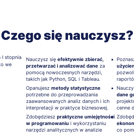
Czego się nauczysz?
Nauczysz się
efektywnie zbierać,
Pozna
przetwarzać i analizować dane
za
użyciem
pomocą nowoczesnych narzędzi,
pozwoli
takich jak Python, SQL i Tableau.
raportó
Opanujesz
metody statystyczne
Nauczy
potrzebne do przeprowadzania
dane g
zaawansowanych analiz danych i ich
projekt
interpretacji w praktyce biznesowej.
cenne 
Zdobędziesz
praktyczne umiejętności
Zdobęd
w programowaniu
i wykorzystaniu
ekonom
narzędzi analitycznych w analizie
co pomo