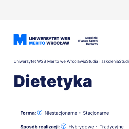
Przejdź
do
treści
Ścieżka
Uniwersytet WSB Merito we Wrocławiu
Studia i szkolenia
Studi
Dietetyka
nawigacyjna
Forma:
Niestacjonarne
Stacjonarne
Sposób realizacji:
Hybrydowe
Tradycyjne