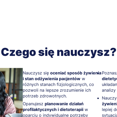
Czego się nauczysz?
Nauczysz się
oceniać sposób żywienia
Poznas
i stan odżywienia pacjentów
w
dietet
różnych stanach fizjologicznych, co
układan
pozwoli na lepsze zrozumienie ich
analizy 
potrzeb zdrowotnych.
Nauczy
Opanujesz
planowanie działań
żywieni
profilaktycznych i dietoterapii
w
lepiej 
oparciu o indywidualne potrzeby
sytuacj