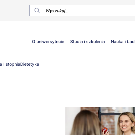
Główne
O uniwersytecie
Studia i szkolenia
Nauka i bad
menu
a I stopnia
Dietetyka