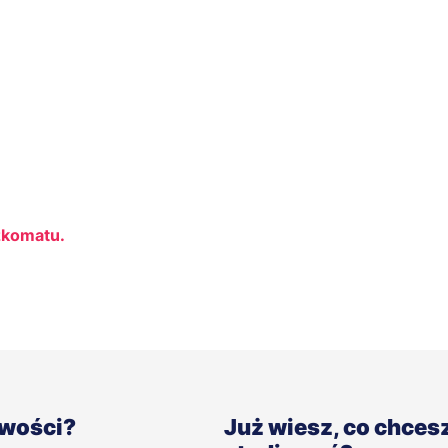
zkomatu.
iwości?
Już wiesz, co chces