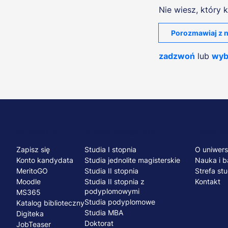
Nie wiesz, który k
Porozmawiaj z n
zadzwoń
lub
wyb
Menu
NA SKRÓTY
STUDIA I SZKOLENIA
UCZELNI
Zapisz się
Studia I stopnia
O uniwers
stopka
Konto kandydata
Studia jednolite magisterskie
Nauka i b
MeritoGO
Studia II stopnia
Strefa st
Moodle
Studia II stopnia z
Kontakt
podyplomowymi
MS365
Studia podyplomowe
Katalog biblioteczny
Studia MBA
Digiteka
Doktorat
JobTeaser