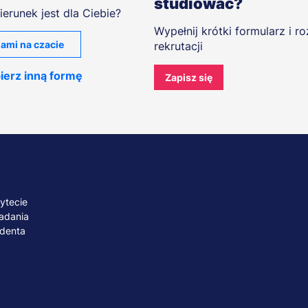
studiować?
ierunek jest dla Ciebie?
Wypełnij krótki formularz i r
ami na czacie
rekrutacji
ierz inną formę
Zapisz się
A
ytecie
adania
udenta