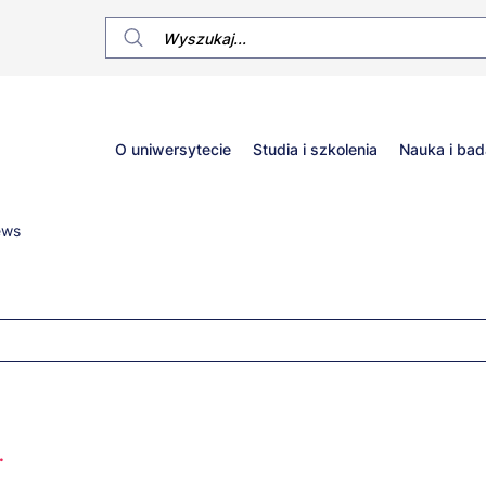
Główne
O uniwersytecie
Studia i szkolenia
Nauka i bad
menu
ews
.