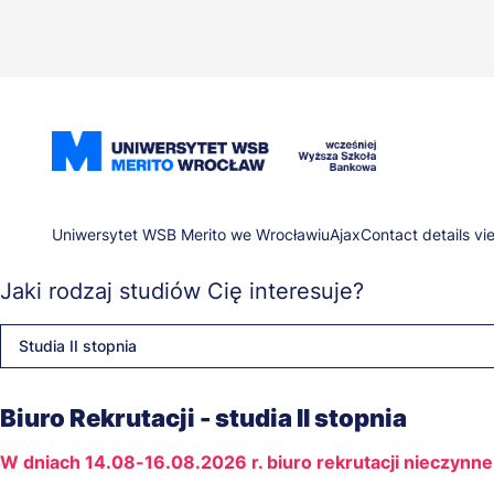
Przejdź
do
treści
Ścieżka
Uniwersytet WSB Merito we Wrocławiu
Ajax
Contact details vi
Jaki rodzaj studiów Cię interesuje?
nawigacyjna
Studia II stopnia
Biuro Rekrutacji - studia II stopnia
W dniach 14.08-16.08.2026 r. biuro rekrutacji nieczynne