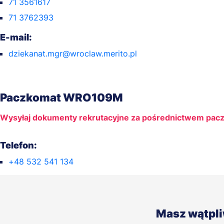
71 3561617
71 3762393
E-mail:
dziekanat.mgr@wroclaw.merito.pl
Paczkomat WRO109M
Wysyłaj dokumenty rekrutacyjne za pośrednictwem pac
Telefon:
+48 532 541 134
Masz wątpl