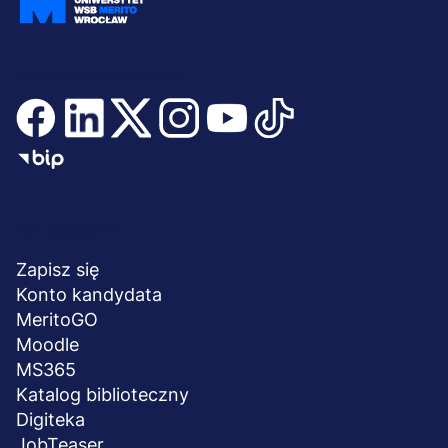
Dołącz i bądź na bieżąco
Menu
NA SKRÓTY
stopka
Zapisz się
Konto kandydata
MeritoGO
Moodle
MS365
Katalog biblioteczny
Digiteka
JobTeaser