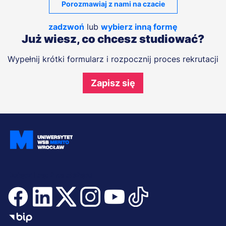
Porozmawiaj z nami na czacie
zadzwoń
lub
wybierz inną formę
Już wiesz, co chcesz studiować?
Wypełnij krótki formularz i rozpocznij proces rekrutacji
Zapisz się
Dołącz i bądź na bieżąco