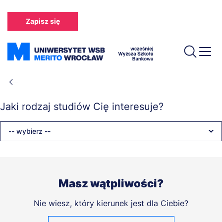
Przejdź
do
Zapisz się
treści
Ścieżka
nawigacyjna
Jaki rodzaj studiów Cię interesuje?
-- wybierz --
Masz wątpliwości?
Nie wiesz, który kierunek jest dla Ciebie?