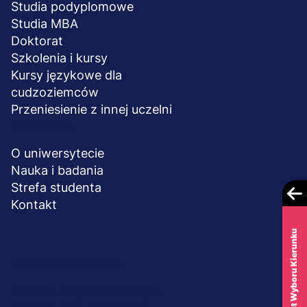
Studia podyplomowe
Studia MBA
Doktorat
Szkolenia i kursy
Kursy językowe dla
cudzoziemców
Przeniesienie z innej uczelni
UCZELNIA
O uniwersytecie
Nauka i badania
Strefa studenta
Kontakt
Test Wyboru Kierunku
Menu
© 2026 UWSB Merito
stopka-
Ochrona danych osobowych