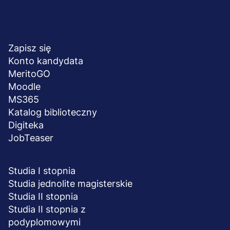
Menu
NA SKRÓTY
stopka
Zapisz się
Konto kandydata
MeritoGO
Moodle
MS365
Katalog biblioteczny
Digiteka
JobTeaser
STUDIA I SZKOLENIA
Studia I stopnia
Studia jednolite magisterskie
Studia II stopnia
Studia II stopnia z
podyplomowymi