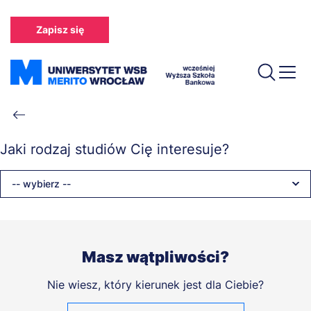
Przejdź
do
Zapisz się
treści
Ścieżka
nawigacyjna
Jaki rodzaj studiów Cię interesuje?
-- wybierz --
Masz wątpliwości?
Nie wiesz, który kierunek jest dla Ciebie?