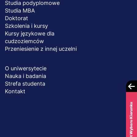
Studia podyplomowe
Studia MBA
Doktorat
Szkolenia i kursy
Kursy językowe dla
cudzoziemców
Przeniesienie z innej uczelni
UCZELNIA
O uniwersytecie
Nauka i badania
Strefa studenta
Kontakt
Test Wyboru Kierunku
Menu
© 2026 UWSB Merito
stopka-
Ochrona danych osobowych