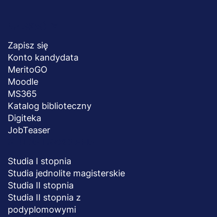
Menu
NA SKRÓTY
stopka
Zapisz się
Konto kandydata
MeritoGO
Moodle
MS365
Katalog biblioteczny
Digiteka
JobTeaser
STUDIA I SZKOLENIA
Studia I stopnia
Studia jednolite magisterskie
Studia II stopnia
Studia II stopnia z
podyplomowymi