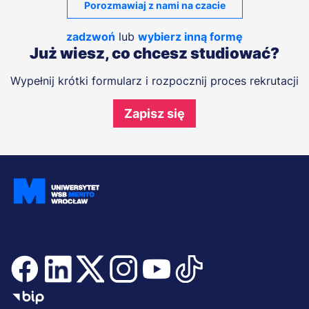
Porozmawiaj z nami na czacie
zadzwoń
lub
wybierz inną formę
Już wiesz, co chcesz studiować?
Wypełnij krótki formularz i rozpocznij proces rekrutacji
Zapisz się
Dołącz i bądź na bieżąco