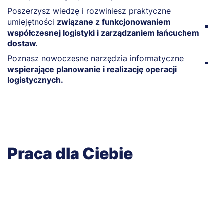
Poszerzysz wiedzę i rozwiniesz praktyczne
m
umiejętności
związane z funkcjonowaniem
O
współczesnej logistyki i zarządzaniem łańcuchem
p
dostaw.
l
Poznasz nowoczesne narzędzia informatyczne
N
wspierające planowanie i realizację operacji
p
logistycznych.
Praca dla Ciebie