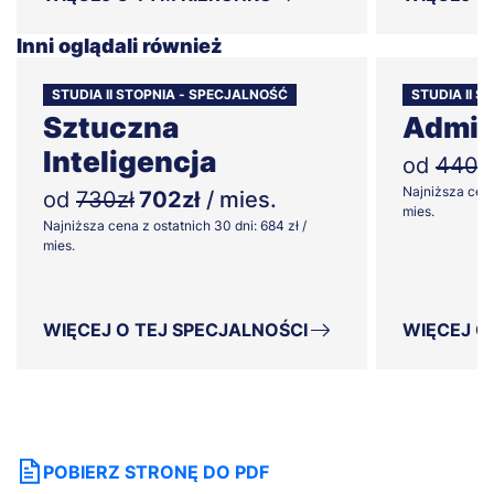
Inni oglądali również
STUDIA II STOPNIA - SPECJALNOŚĆ
STUDIA II S
Sztuczna
Admin
Inteligencja
od
440z
Najniższa cena
od
730zł
702zł
/ mies.
mies.
Najniższa cena z ostatnich 30 dni: 684 zł /
mies.
WIĘCEJ O TEJ SPECJALNOŚCI
WIĘCEJ O
POBIERZ STRONĘ DO PDF