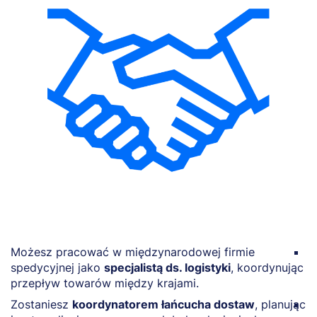
Możesz pracować w międzynarodowej firmie
R
spedycyjnej jako
specjalistą ds. logistyki
, koordynując
m
przepływ towarów między krajami.
r
Zostaniesz
koordynatorem łańcucha dostaw
, planując
M