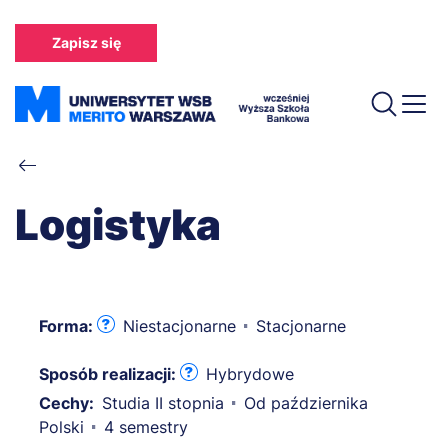
Przejdź
do
Zapisz się
treści
Ścieżka
nawigacyjna
Logistyka
Forma:
Niestacjonarne
Stacjonarne
Sposób realizacji:
Hybrydowe
Cechy:
Studia II stopnia
Od października
Polski
4 semestry