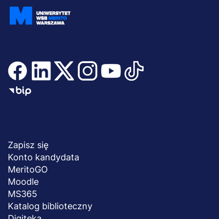
Dołącz i bądź na bieżąco
Menu
NA SKRÓTY
stopka
Zapisz się
Konto kandydata
MeritoGO
Moodle
MS365
Katalog biblioteczny
Digiteka