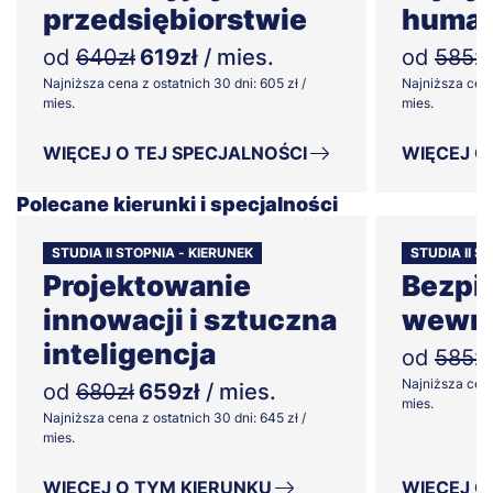
przedsiębiorstwie
human
od
640zł
619zł
/ mies.
od
585zł
Najniższa cena z ostatnich 30 dni: 605 zł /
Najniższa cena
mies.
mies.
WIĘCEJ O TEJ SPECJALNOŚCI
WIĘCEJ O
Polecane kierunki i specjalności
STUDIA II STOPNIA - KIERUNEK
STUDIA II S
Projektowanie
Bezpi
innowacji i sztuczna
wewnę
inteligencja
od
585zł
Najniższa cena
od
680zł
659zł
/ mies.
mies.
Najniższa cena z ostatnich 30 dni: 645 zł /
mies.
WIĘCEJ O TYM KIERUNKU
WIĘCEJ O