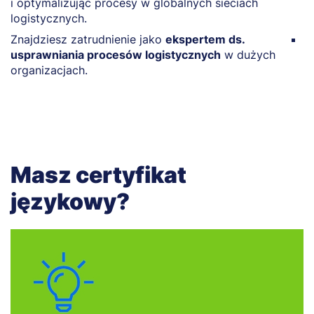
i optymalizując procesy w globalnych sieciach
t
logistycznych.
ce
Znajdziesz zatrudnienie jako
ekspertem ds.
Z
usprawniania procesów logistycznych
w dużych
p
organizacjach.
l
Masz certyfikat
językowy?