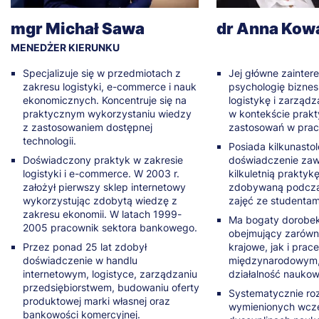
mgr Michał Sawa
dr Anna Kow
MENEDŻER KIERUNKU
Specjalizuje się w przedmiotach z
Jej główne zainter
zakresu logistyki, e-commerce i nauk
psychologię biznes
ekonomicznych. Koncentruje się na
logistykę i zarządz
praktycznym wykorzystaniu wiedzy
w kontekście prak
z zastosowaniem dostępnej
zastosowań w pracy
technologii.
Posiada kilkunastol
Doświadczony praktyk w zakresie
doświadczenie zaw
logistyki i e-commerce. W 2003 r.
kilkuletnią prakty
założył pierwszy sklep internetowy
zdobywaną podcza
wykorzystując zdobytą wiedzę z
zajęć ze studentam
zakresu ekonomii. W latach 1999-
Ma bogaty dorobek
2005 pracownik sektora bankowego.
obejmujący zarówn
Przez ponad 25 lat zdobył
krajowe, jak i prac
doświadczenie w handlu
międzynarodowym, k
internetowym, logistyce, zarządzaniu
działalność naukow
przedsiębiorstwem, budowaniu oferty
Systematycznie ro
produktowej marki własnej oraz
wymienionych wcze
bankowości komercyjnej.