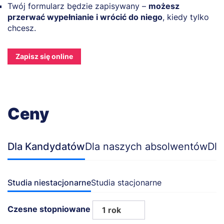
Twój formularz będzie zapisywany –
możesz
przerwać wypełnianie i wrócić do niego
, kiedy tylko
chcesz.
Zapisz się online
Ceny
Dla Kandydatów
Dla naszych absolwentów
Dla
Studia niestacjonarne
Studia stacjonarne
Czesne stopniowane
1 rok