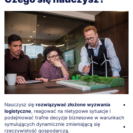
Nauczysz się
rozwiązywać złożone wyzwania
Z
logistyczne
, reagować na nietypowe sytuacje i
d
podejmować trafne decyzje biznesowe w warunkach
r
symulujących dynamicznie zmieniającą się
Z
rzeczywistość gospodarczą.
r