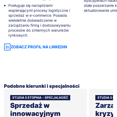
dyscyplinach nauk
Posługuje się narzędziami
stałe poszerzanie k
wspierającymi procesy logistyczne i
aktualizowanie umie
sprzedaż w e-commerce. Posiada
wieloletnie doświadczenie w
zarządzaniu firmą i dostosowywaniu
procesów do zmiennych warunków
rynkowych.
ZOBACZ PROFIL NA LINKEDIN
Podobne kierunki i specjalności
STUDIA II STOPNIA - SPECJALNOŚĆ
STUDIA II 
Sprzedaż w
Zarzą
innowacyjnym
kryzy