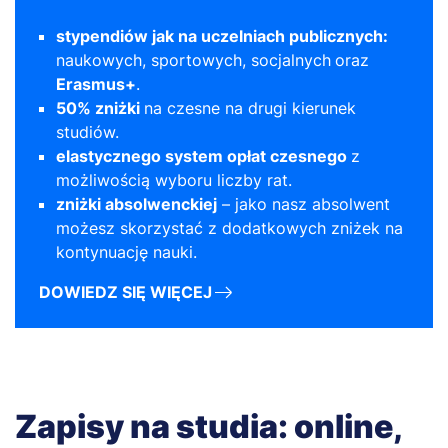
stypendiów jak na uczelniach publicznych:
naukowych, sportowych, socjalnych
oraz
Erasmus+
.
50% zniżki
na czesne na drugi kierunek
studiów.
elastycznego system opłat czesnego
z
możliwością wyboru liczby rat.
zniżki absolwenckiej
– jako nasz absolwent
możesz skorzystać z dodatkowych zniżek na
kontynuację nauki.
DOWIEDZ SIĘ WIĘCEJ
Zapisy na studia: online,