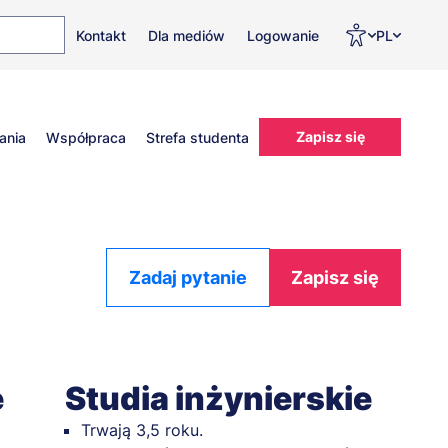
Top
Men
Prz
Kontakt
Dla mediów
Logowanie
PL
menu
WC
ję
Zapisz się
ania
Współpraca
Strefa studenta
Zadaj pytanie
Zapisz się
e
Studia inżynierskie
Trwają 3,5 roku.