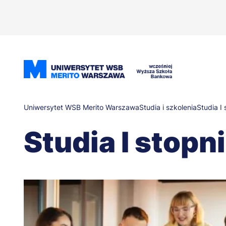
Przejdź
do
treści
Ścieżka
Uniwersytet WSB Merito Warszawa
Studia i szkolenia
Studia I 
Studia I stopn
nawigacyjna