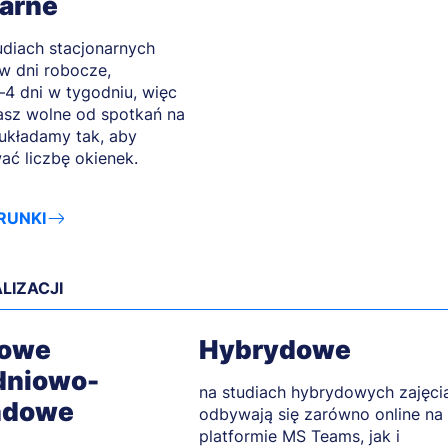
narne
udiach stacjonarnych
w dni robocze,
–4 dni w tygodniu, więc
sz wolne od spotkań na
 układamy tak, aby
ać liczbę okienek.
RUNKI
LIZACJI
dowe
Hybrydowe
dniowo-
na studiach hybrydowych zajęci
ndowe
odbywają się zarówno online na
platformie MS Teams, jak i