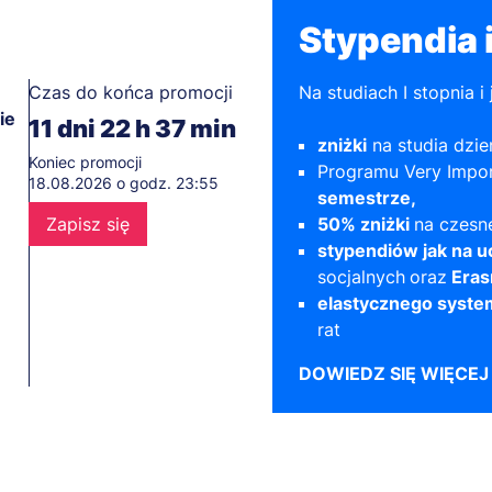
Stypendia i
Czas do końca promocji
Na studiach I stopnia 
ie
11
dni
22
h
37
min
zniżki
na studia dzi
Koniec promocji
Programu Very Impor
18.08.2026 o godz. 23:55
semestrze,
Zapisz się
50% zniżki
na czesne
stypendiów jak na u
socjalnych
oraz
Era
elastycznego syste
rat
DOWIEDZ SIĘ WIĘCEJ