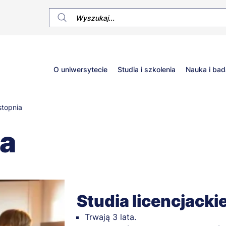
Główne
O uniwersytecie
Studia i szkolenia
Nauka i bad
menu
stopnia
ia
Studia licencjacki
Trwają 3 lata.