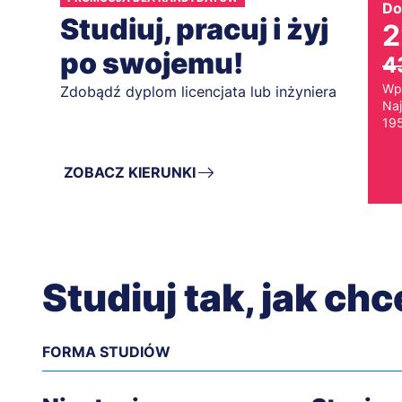
Do
Studiuj, pracuj i żyj
2
po swojemu!
4
Wp
Zdobądź dyplom licencjata lub inżyniera
Naj
195
ZOBACZ KIERUNKI
Studiuj tak, jak ch
FORMA STUDIÓW