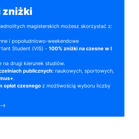
 zniżki
i jednolitych magisterskich możesz skorzystać z:
enne i popołudniowo-weekendowe
tant Student (VIS) -
100% zniżki na czesne w I
 na drugi kierunek studiów.
czelniach publicznych:
naukowych, sportowych,
smus+
.
m opłat czesnego
z możliwością wyboru liczby