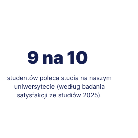
9 na 10
Treść
studentów poleca studia na naszym
uniwersytecie (według badania
satysfakcji ze studiów 2025).