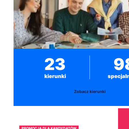
23
9
kierunki
specjal
Zobacz kierunki
PROMOCJA DLA KANDYDATÓW