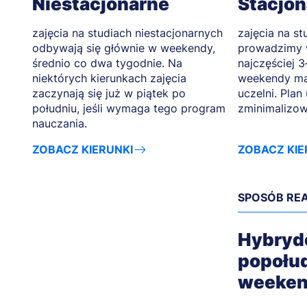
Niestacjonarne
Stacjo
zajęcia na studiach niestacjonarnych
zajęcia na st
odbywają się głównie w weekendy,
prowadzimy 
średnio co dwa tygodnie. Na
najczęściej 3
niektórych kierunkach zajęcia
weekendy ma
zaczynają się już w piątek po
uczelni. Plan
południu, jeśli wymaga tego program
zminimalizow
nauczania.
ZOBACZ KIERUNKI
ZOBACZ KIE
SPOSÓB REA
Hybry
popołu
weeke