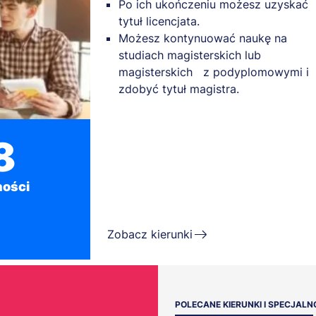
Po ich ukończeniu możesz uzyskać
tytuł licencjata.
Możesz kontynuować naukę na
studiach magisterskich lub
magisterskich z podyplomowymi i
zdobyć tytuł magistra.
8
ności
Zobacz kierunki
POLECANE KIERUNKI I SPECJALN
PROMOCJA DLA ABSOLWENT