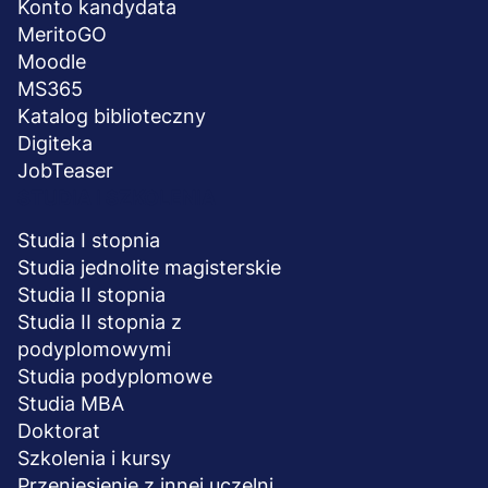
Konto kandydata
MeritoGO
Moodle
MS365
Katalog biblioteczny
Digiteka
JobTeaser
STUDIA I SZKOLENIA
Studia I stopnia
Studia jednolite magisterskie
Studia II stopnia
Studia II stopnia z
podyplomowymi
Studia podyplomowe
Studia MBA
Doktorat
Szkolenia i kursy
Przeniesienie z innej uczelni