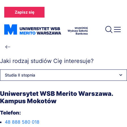
Przejdź
do
Zapisz się
treści
Ścieżka
nawigacyjna
Jaki rodzaj studiów Cię interesuje?
Studia II stopnia
Uniwersytet WSB Merito Warszawa.
Kampus Mokotów
Telefon:
48 888 580 018