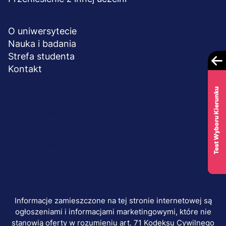
UCZELNIA
O uniwersytecie
Nauka i badania
Strefa studenta
Kontakt
Test Wyboru Kierunku
Menu
© 2026 UWSB Merito
stopka-
Ochrona danych osobowych
Ochrona osób małoletnich
dodatkowe
Polityka plików "cookies"
Informacje zamieszczone na tej stronie internetowej są
ogłoszeniami i informacjami marketingowymi, które nie
stanowią oferty w rozumieniu art. 71 Kodeksu Cywilnego