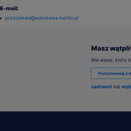
E-mail:
prodziekani@warszawa.merito.pl
Masz wątpl
Nie wiesz, który k
Porozmawiaj z n
zadzwoń
lub
wyb
NA SKRÓTY
STUDIA I SZKOLENIA
UCZELNI