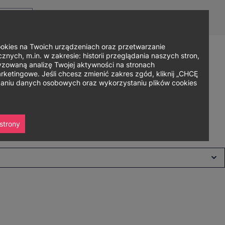
Top
Men
Prz
Kontakt
Dla mediów
Logowanie
PL
menu
WC
ję
ies na Twoich urządzeniach oraz przetwarzanie
nych, m.in. w zakresie: historii przeglądania naszych stron,
zowaną analizę Twojej aktywności na stronach
Zapisz się
ania
Współpraca
Strefa studenta
ketingowe. Jeśli chcesz zmienić zakres zgód, kliknij „CHCĘ
rzaniu danych osobowych oraz wykorzystaniu plików cookies
strony