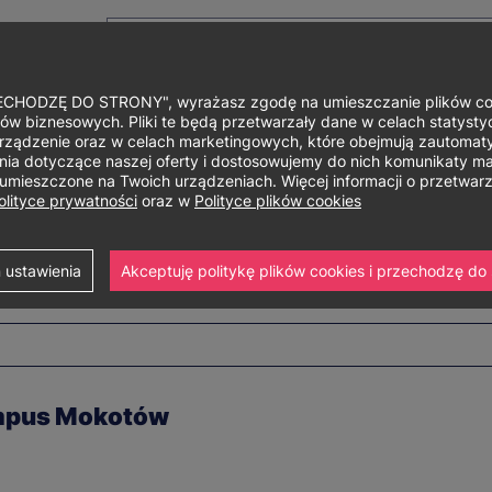
HODZĘ DO STRONY", wyrażasz zgodę na umieszczanie plików cook
ów biznesowych. Pliki te będą przetwarzały dane w celach statystycz
rządzenie oraz w celach marketingowych, które obejmują zautomaty
Główne
O uniwersytecie
Studia i szkolenia
Nauka i bad
a dotyczące naszej oferty i dostosowujemy do nich komunikaty mar
ą umieszczone na Twoich urządzeniach. Więcej informacji o przetwa
menu
olityce prywatności
oraz w
Polityce plików cookies
 ustawienia
Akceptuję politykę plików cookies i przechodzę do 
ampus Mokotów