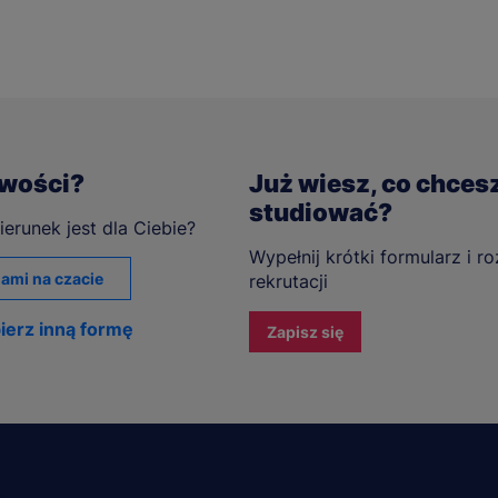
iwości?
Już wiesz, co chces
studiować?
ierunek jest dla Ciebie?
Wypełnij krótki formularz i r
ami na czacie
rekrutacji
ierz inną formę
Zapisz się
A