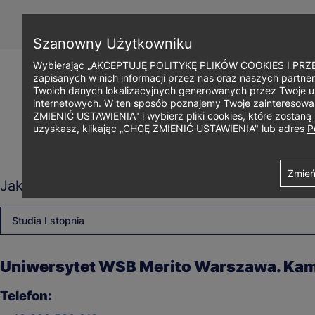
Przejdź
do
treści
Szanowny Użytkowniku
Wybierając „AKCEPTUJĘ POLITYKĘ PLIKÓW COOKIES I PRZEC
zapisanych w nich informacji przez nas oraz naszych partner
Twoich danych lokalizacyjnych generowanych przez Twoje u
internetowych. W ten sposób poznajemy Twoje zainteresowani
ZMIENIĆ USTAWIENIA" i wybierz pliki cookies, które zostan
uzyskasz, klikając „CHCĘ ZMIENIĆ USTAWIENIA" lub adres
P
Ścieżka
Uniwersytet WSB Merito Warszawa
Ajax
Contact details views
Zmień
Jaki rodzaj studiów Cię interesuje?
nawigacyjna
Studia I stopnia
Uniwersytet WSB Merito Warszawa. K
Telefon: