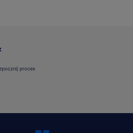
z
ozpocznij proces