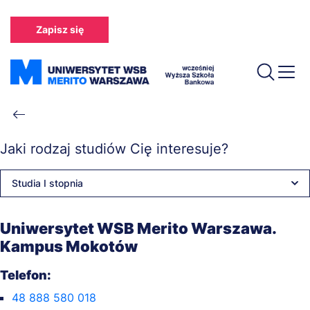
Przejdź
do
Zapisz się
treści
Ścieżka
nawigacyjna
Jaki rodzaj studiów Cię interesuje?
Studia I stopnia
Uniwersytet WSB Merito Warszawa.
Kampus Mokotów
Telefon:
48 888 580 018