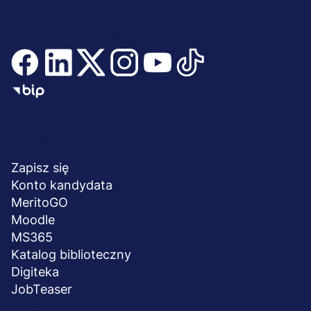
Dołącz i bądź na bieżąco
Menu
NA SKRÓTY
stopka
Zapisz się
Konto kandydata
MeritoGO
Moodle
MS365
Katalog biblioteczny
Digiteka
JobTeaser
STUDIA I SZKOLENIA