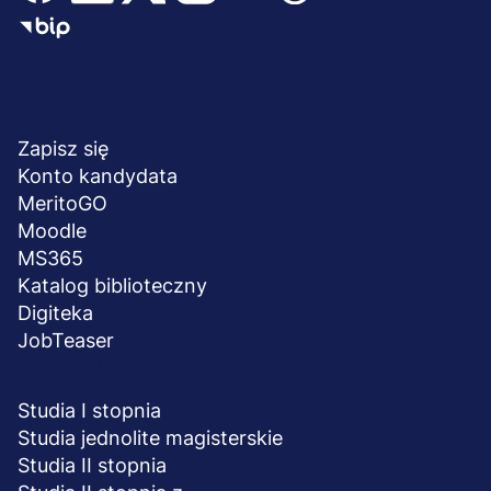
Menu
NA SKRÓTY
stopka
Zapisz się
Konto kandydata
MeritoGO
Moodle
MS365
Katalog biblioteczny
Digiteka
JobTeaser
STUDIA I SZKOLENIA
Studia I stopnia
Studia jednolite magisterskie
Studia II stopnia