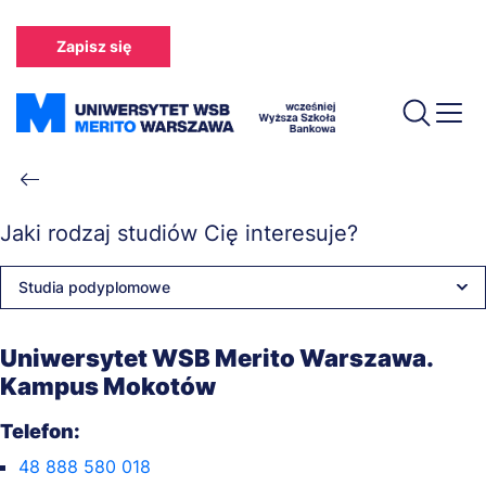
Przejdź
do
Zapisz się
treści
Ścieżka
nawigacyjna
Jaki rodzaj studiów Cię interesuje?
Studia podyplomowe
Uniwersytet WSB Merito Warszawa.
Kampus Mokotów
Telefon:
48 888 580 018