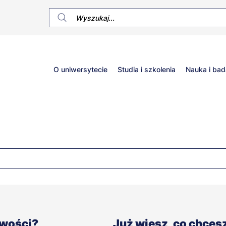
Główne
O uniwersytecie
Studia i szkolenia
Nauka i bad
menu
iwości?
Już wiesz, co chces