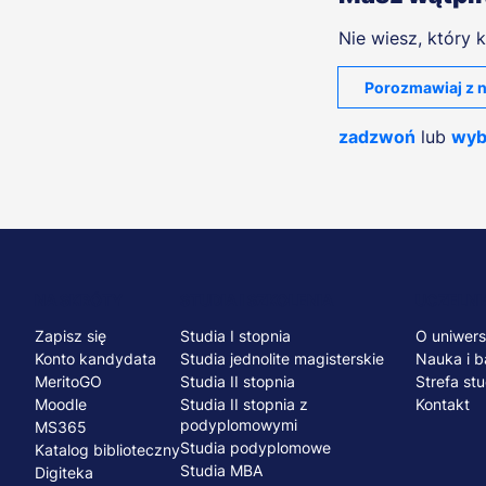
Nie wiesz, który k
Porozmawiaj z n
zadzwoń
lub
wyb
Menu
NA SKRÓTY
STUDIA I SZKOLENIA
UCZELNI
Zapisz się
Studia I stopnia
O uniwers
stopka
Konto kandydata
Studia jednolite magisterskie
Nauka i b
MeritoGO
Studia II stopnia
Strefa st
Moodle
Studia II stopnia z
Kontakt
podyplomowymi
MS365
Studia podyplomowe
Katalog biblioteczny
Studia MBA
Digiteka