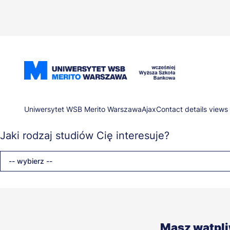
Przejdź
do
treści
Ścieżka
Uniwersytet WSB Merito Warszawa
Ajax
Contact details views
Jaki rodzaj studiów Cię interesuje?
nawigacyjna
-- wybierz --
Masz wątpl