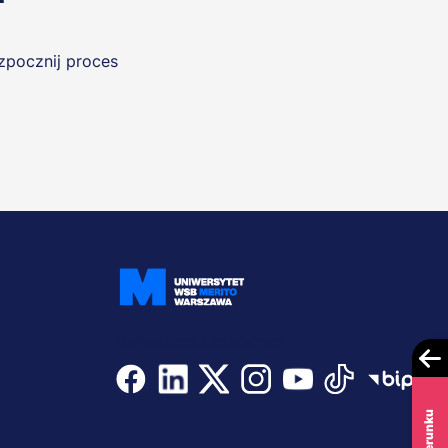
ozpocznij proces
Dołącz i bądź na bieżąco