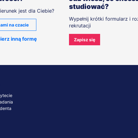
studiować?
ierunek jest dla Ciebie?
Wypełnij krótki formularz i r
ami na czacie
rekrutacji
ierz inną formę
Zapisz się
A
ytecie
adania
udenta