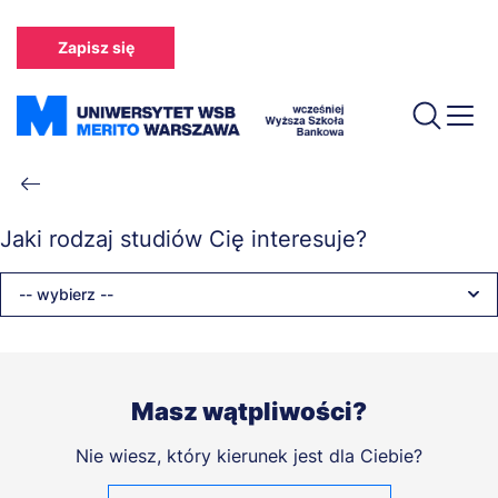
Przejdź
do
Zapisz się
treści
Ścieżka
nawigacyjna
Jaki rodzaj studiów Cię interesuje?
-- wybierz --
Masz wątpliwości?
Nie wiesz, który kierunek jest dla Ciebie?