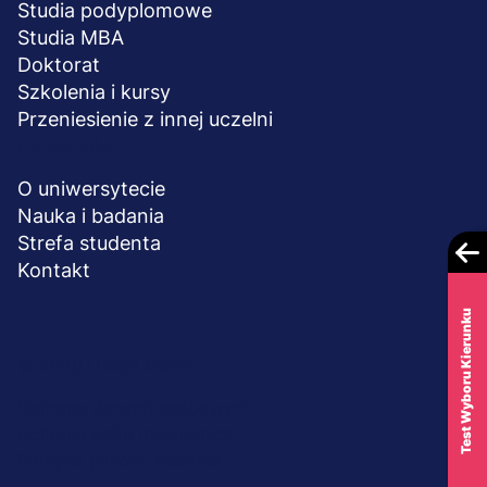
Studia podyplomowe
Studia MBA
Doktorat
Szkolenia i kursy
Przeniesienie z innej uczelni
UCZELNIA
O uniwersytecie
Nauka i badania
Strefa studenta
Kontakt
Test Wyboru Kierunku
Menu
© 2026 UWSB Merito
stopka-
Ochrona danych osobowych
Ochrona osób małoletnich
dodatkowe
Polityka plików "cookies"