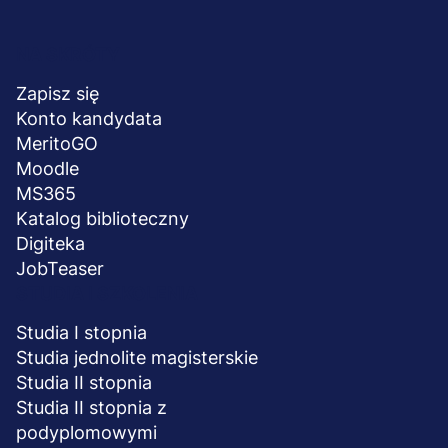
Menu
NA SKRÓTY
stopka
Zapisz się
Konto kandydata
MeritoGO
Moodle
MS365
Katalog biblioteczny
Digiteka
JobTeaser
STUDIA I SZKOLENIA
Studia I stopnia
Studia jednolite magisterskie
Studia II stopnia
Studia II stopnia z
podyplomowymi