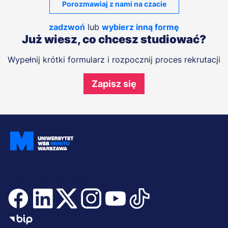
Porozmawiaj z nami na czacie
zadzwoń
lub
wybierz inną formę
Już wiesz, co chcesz studiować?
Wypełnij krótki formularz i rozpocznij proces rekrutacji
Zapisz się
Dołącz i bądź na bieżąco