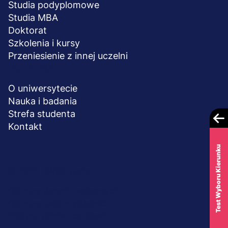
Studia podyplomowe
Studia MBA
Doktorat
Szkolenia i kursy
Przeniesienie z innej uczelni
UCZELNIA
O uniwersytecie
Nauka i badania
Strefa studenta
Kontakt
Test Wyboru Kierunku
Menu
© 2026 UWSB Merito
stopka-
Ochrona danych osobowych
Ochrona osób małoletnich
dodatkowe
Polityka plików "cookies"