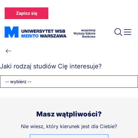
Przejdź
do
Zapisz się
treści
Ścieżka
nawigacyjna
Jaki rodzaj studiów Cię interesuje?
-- wybierz --
Masz wątpliwości?
Nie wiesz, który kierunek jest dla Ciebie?