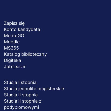
Menu
NA SKRÓTY
stopka
Zapisz się
Konto kandydata
MeritoGO
Moodle
MS365
Katalog biblioteczny
Digiteka
JobTeaser
STUDIA I SZKOLENIA
Studia I stopnia
Studia jednolite magisterskie
Studia II stopnia
Studia II stopnia z
podyplomowymi