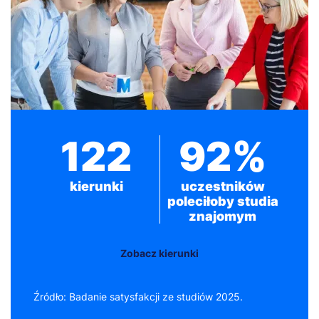
122
92%
kierunki
uczestników
poleciłoby studia
znajomym
Zobacz kierunki
Źródło: Badanie satysfakcji ze studiów 2025.