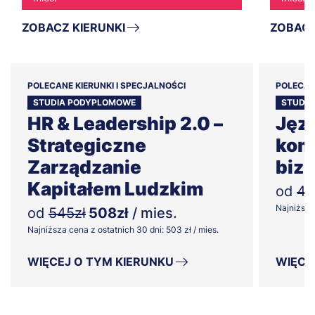
ZOBACZ KIERUNKI
ZOBACZ
POLECANE KIERUNKI I SPECJALNOŚCI
POLECAN
STUDIA PODYPLOMOWE
STUDI
HR & Leadership 2.0 –
Jęz
Strategiczne
kom
Zarządzanie
biz
Kapitałem Ludzkim
od
48
Najniższa 
od
545zł
508zł
/ mies.
Najniższa cena z ostatnich 30 dni: 503 zł / mies.
WIĘCEJ O TYM KIERUNKU
WIĘCE