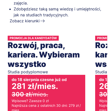
zajęcia.
Zdobędziesz taką samą wiedzę i umiejętności,
jak na studiach tradycyjnych.
Zobacz kierunki
PROMOCJA DLA KANDYDATÓW
PROMOC
Rozwój, praca,
Roz
kariera. Wybieram
kar
wszystko
wsz
Studia podyplomowe
Studia 
do 18 sierpnia czesne już od
do 18 
281 zł
/mies.
265
300 zł
/mies.
300
Wpisowe? Zawsze 0 zł
Wpisow
Najniższa cena z ostatnich 30 dni: 279 zł /
Najniżs
mies.
mies.