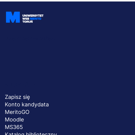
Dołącz i bądź na bieżąco
Menu
NA SKRÓTY
stopka
Zapisz się
Konto kandydata
MeritoGO
Moodle
MS365
Katalog biblioteczny