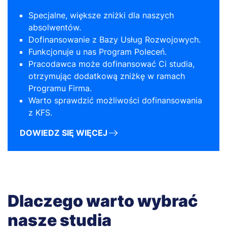
Specjalne, większe zniżki dla naszych
absolwentów.
Dofinansowanie z Bazy Usług Rozwojowych.
Funkcjonuje u nas Program Poleceń.
Pracodawca może dofinansować Ci studia,
otrzymując dodatkową zniżkę w ramach
Programu Firma.
Warto sprawdzić możliwości dofinansowania
z KFS.
DOWIEDZ SIĘ WIĘCEJ
Dlaczego warto wybrać
nasze studia