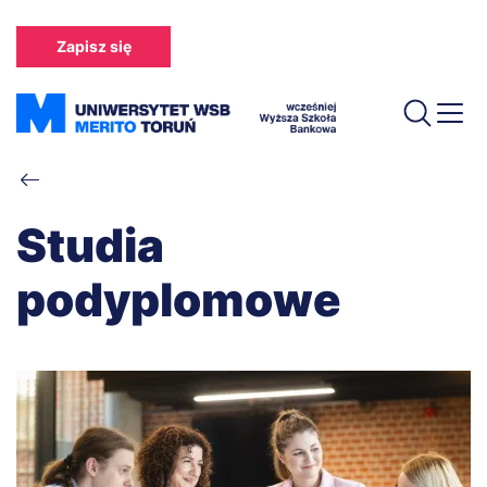
Przejdź
do
Zapisz się
treści
Ścieżka
nawigacyjna
Studia
podyplomowe