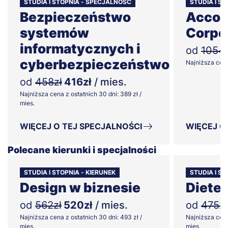
STUDIA I STOPNIA - SPECJALNOŚĆ
STUDIA I S
Bezpieczeństwo
Accou
systemów
Corpo
informatycznych i
od
1054z
cyberbezpieczeństwo
Najniższa cena 
od
458zł
416zł
/ mies.
Najniższa cena z ostatnich 30 dni: 389 zł /
mies.
WIĘCEJ O TEJ SPECJALNOŚCI
WIĘCEJ O
Polecane kierunki i specjalności
STUDIA I STOPNIA - KIERUNEK
STUDIA I ST
Design w biznesie
Diete
od
562zł
520zł
/ mies.
od
475zł
Najniższa cena z ostatnich 30 dni: 493 zł /
Najniższa cena
mies.
mies.