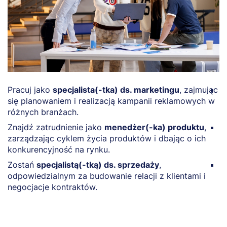
Pracuj jako
specjalista(-tka) ds. marketingu
, zajmując
Ro
się planowaniem i realizacją kampanii reklamowych w
p
różnych branżach.
s
Znajdź zatrudnienie jako
menedżer(-ka) produktu
,
P
zarządzając cyklem życia produktów i dbając o ich
k
konkurencyjność na rynku.
d
Zostań
specjalistą(-tką) ds. sprzedaży
,
P
odpowiedzialnym za budowanie relacji z klientami i
f
negocjacje kontraktów.
w