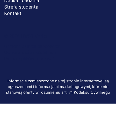
Nauka i badania
Strefa studenta
Kontakt
Menu
© 2026 UWSB Merito
stopka-
Ochrona danych osobowych
Ochrona osób małoletnich
dodatkowe
Polityka plików "cookies"
Informacje zamieszczone na tej stronie internetowej są
ogłoszeniami i informacjami marketingowymi, które nie
stanowią oferty w rozumieniu art. 71 Kodeksu Cywilnego