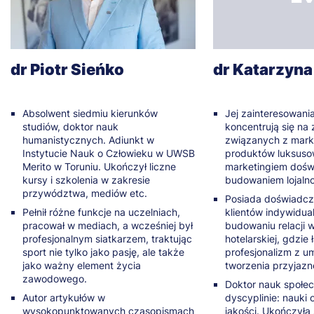
dr Piotr Sieńko
dr Katarzyna
Absolwent siedmiu kierunków
Jej zainteresowan
studiów, doktor nauk
koncentrują się na
humanistycznych. Adiunkt w
związanych z mark
Instytucie Nauk o Człowieku w UWSB
produktów luksuso
Merito w Toruniu. Ukończył liczne
marketingiem dośw
kursy i szkolenia w zakresie
budowaniem lojalno
przywództwa, mediów etc.
Posiada doświadcz
Pełnił różne funkcje na uczelniach,
klientów indywidua
pracował w mediach, a wcześniej był
budowaniu relacji 
profesjonalnym siatkarzem, traktując
hotelarskiej, gdzie 
sport nie tylko jako pasję, ale także
profesjonalizm z um
jako ważny element życia
tworzenia przyjazn
zawodowego.
Doktor nauk społe
Autor artykułów w
dyscyplinie: nauki 
wysokopunktowanych czasopismach
jakości. Ukończyła 