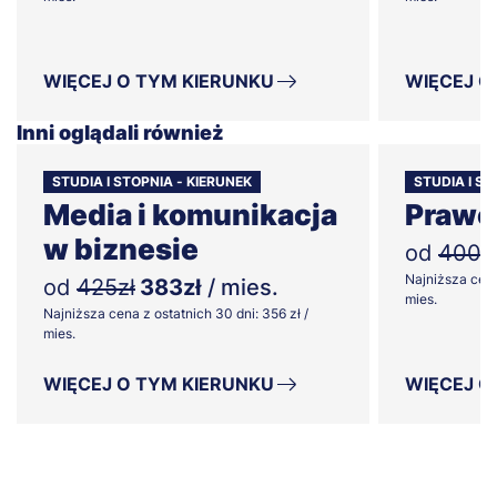
WIĘCEJ O TYM KIERUNKU
WIĘCEJ O
Inni oglądali również
STUDIA I STOPNIA - KIERUNEK
STUDIA I ST
Media i komunikacja
Prawo
w biznesie
od
400z
Najniższa cena
od
425zł
383zł
/ mies.
mies.
Najniższa cena z ostatnich 30 dni: 356 zł /
mies.
WIĘCEJ O TYM KIERUNKU
WIĘCEJ O