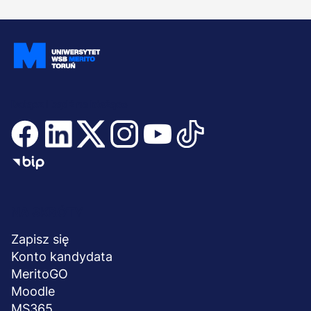
Dołącz i bądź na bieżąco
Menu
NA SKRÓTY
stopka
Zapisz się
Konto kandydata
MeritoGO
Moodle
MS365