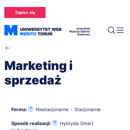
Przejdź
do
Zapisz się
treści
Ścieżka
nawigacyjna
Marketing i
sprzedaż
Forma:
Niestacjonarne
Stacjonarne
Sposób realizacji:
Hybryda Smart