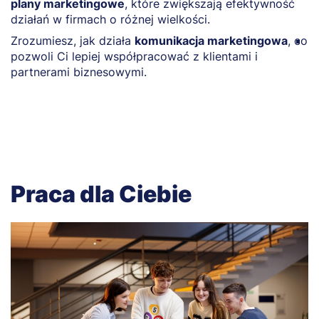
plany marketingowe
, które zwiększają efektywność
p
działań w firmach o różnej wielkości.
r
Zrozumiesz, jak działa
komunikacja marketingowa
, co
Z
pozwoli Ci lepiej współpracować z klientami i
z
partnerami biznesowymi.
w
t
Praca dla Ciebie