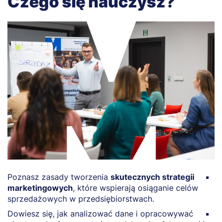
Czego się nauczysz?
Poznasz zasady tworzenia
skutecznych strategii
N
marketingowych
, które wspierają osiąganie celów
n
sprzedażowych w przedsiębiorstwach.
b
Dowiesz się, jak analizować dane i opracowywać
O