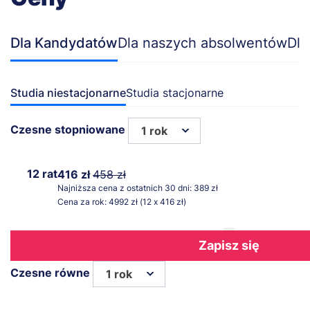
Dla Kandydatów
Dla naszych absolwentów
Dla
Studia niestacjonarne
Studia stacjonarne
Czesne stopniowane
1 rok
12 rat
416 zł
458 zł
Najniższa cena z ostatnich 30 dni: 389 zł
Cena za rok: 4992 zł (12 x 416 zł)
Zapisz się
Czesne równe
1 rok