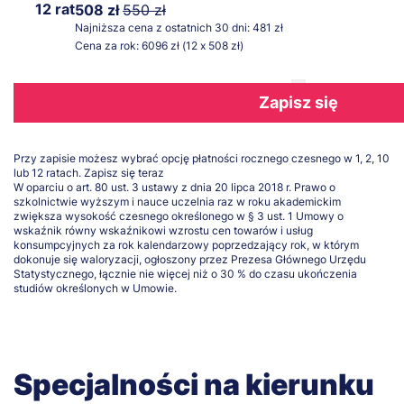
12 rat
508 zł
550 zł
Najniższa cena z ostatnich 30 dni: 481 zł
Cena za rok: 6096 zł (12 x 508 zł)
Zapisz się
Przy zapisie możesz wybrać opcję płatności rocznego czesnego w 1, 2, 10
lub 12 ratach.
Zapisz się teraz
W oparciu o art. 80 ust. 3 ustawy z dnia 20 lipca 2018 r. Prawo o
szkolnictwie wyższym i nauce uczelnia raz w roku akademickim
zwiększa wysokość czesnego określonego w § 3 ust. 1 Umowy o
wskaźnik równy wskaźnikowi wzrostu cen towarów i usług
konsumpcyjnych za rok kalendarzowy poprzedzający rok, w którym
dokonuje się waloryzacji, ogłoszony przez Prezesa Głównego Urzędu
Statystycznego, łącznie nie więcej niż o 30 % do czasu ukończenia
studiów określonych w Umowie.
Specjalności na kierunku