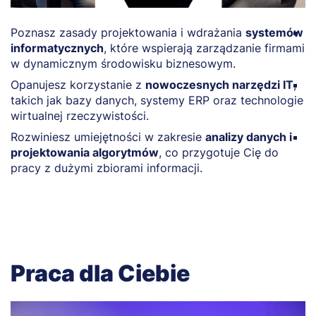
Poznasz zasady projektowania i wdrażania
systemów
P
informatycznych
, które wspierają zarządzanie firmami
A
w dynamicznym środowisku biznesowym.
z
Opanujesz korzystanie z
nowoczesnych narzędzi IT
,
Z
takich jak bazy danych, systemy ERP oraz technologie
c
wirtualnej rzeczywistości.
w
Rozwiniesz umiejętności w zakresie
analizy danych i
N
projektowania algorytmów
, co przygotuje Cię do
w
pracy z dużymi zbiorami informacji.
e
Praca dla Ciebie