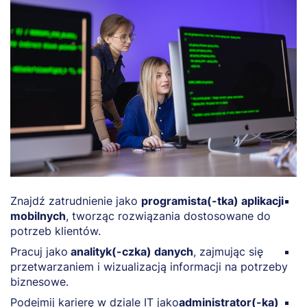
Znajdź zatrudnienie jako
programista(-tka) aplikacji
R
mobilnych
, tworząc rozwiązania dostosowane do
f
potrzeb klientów.
p
Pracuj jako
analityk(-czka) danych
, zajmując się
Z
przetwarzaniem i wizualizacją informacji na potrzeby
i
biznesowe.
f
Podejmij karierę w dziale IT jako
administrator(-ka)
P