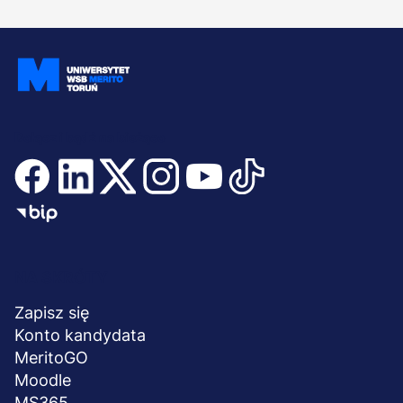
Dołącz i bądź na bieżąco
Menu
NA SKRÓTY
stopka
Zapisz się
Konto kandydata
MeritoGO
Moodle
MS365