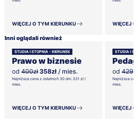
mies.
mies.
WIĘCEJ O TYM KIERUNKU
WIĘCEJ O
Inni oglądali również
STUDIA I STOPNIA - KIERUNEK
STUDIA I S
Prawo w biznesie
Pedag
od
400zł
358zł
/ mies.
od
429zł
Najniższa cena z ostatnich 30 dni: 331 zł /
Najniższa cena
mies.
mies.
WIĘCEJ O TYM KIERUNKU
WIĘCEJ O