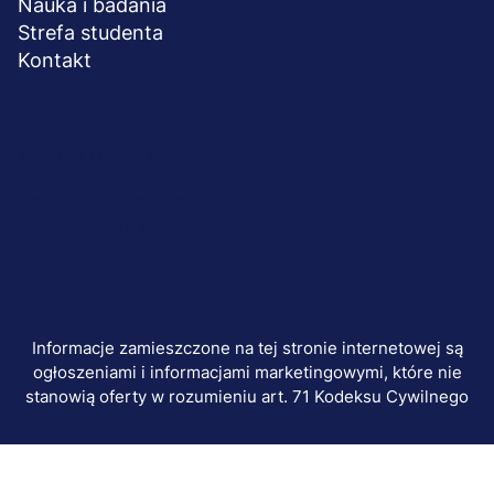
Nauka i badania
Strefa studenta
Kontakt
Menu
© 2026 UWSB Merito
stopka-
Ochrona danych osobowych
Ochrona osób małoletnich
dodatkowe
Polityka plików "cookies"
Informacje zamieszczone na tej stronie internetowej są
ogłoszeniami i informacjami marketingowymi, które nie
stanowią oferty w rozumieniu art. 71 Kodeksu Cywilnego