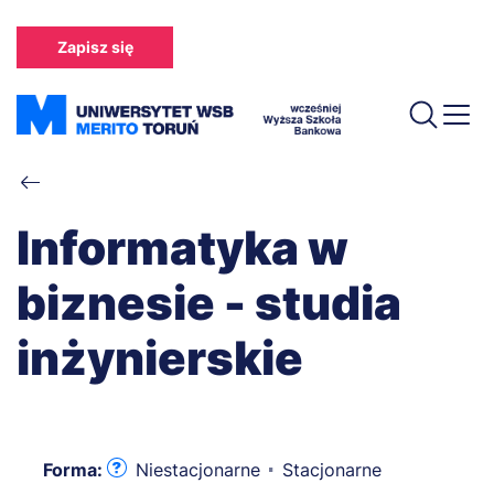
Przejdź
do
Zapisz się
treści
Ścieżka
nawigacyjna
Informatyka w
biznesie - studia
inżynierskie
Forma:
Niestacjonarne
Stacjonarne