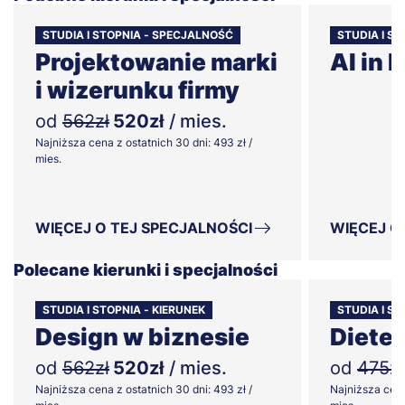
STUDIA I STOPNIA - SPECJALNOŚĆ
STUDIA I S
Projektowanie marki
AI in 
i wizerunku firmy
od
562zł
520zł
/ mies.
Najniższa cena z ostatnich 30 dni: 493 zł /
mies.
WIĘCEJ O TEJ SPECJALNOŚCI
WIĘCEJ O
Polecane kierunki i specjalności
STUDIA I STOPNIA - KIERUNEK
STUDIA I ST
Design w biznesie
Diete
od
562zł
520zł
/ mies.
od
475zł
Najniższa cena z ostatnich 30 dni: 493 zł /
Najniższa cena