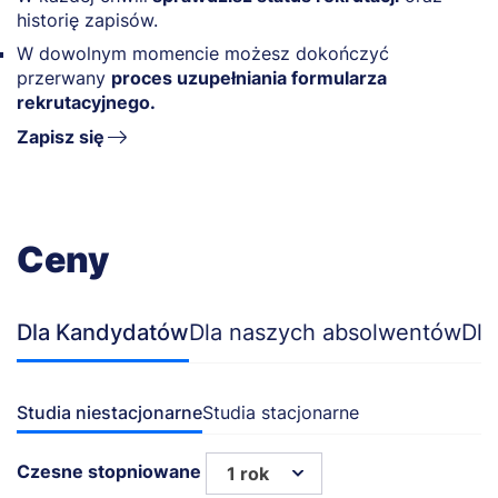
historię zapisów.
W dowolnym momencie możesz dokończyć
przerwany
proces uzupełniania formularza
rekrutacyjnego.
Zapisz się
Ceny
Dla Kandydatów
Dla naszych absolwentów
Dla
Studia niestacjonarne
Studia stacjonarne
Czesne stopniowane
1 rok