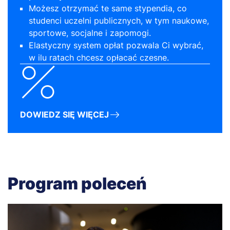
Możesz otrzymać te same stypendia, co
studenci uczelni publicznych, w tym naukowe,
sportowe, socjalne i zapomogi.
Elastyczny system opłat pozwala Ci wybrać,
w ilu ratach chcesz opłacać czesne.
DOWIEDZ SIĘ WIĘCEJ
Program poleceń