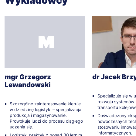
Wykładowcy
mgr Grzegorz
dr Jacek Brz
Lewandowski
Specjalizuje się w 
rozwoju systemów 
Szczególne zainteresowanie kieruje
transportu kolejow
w dziedzinę logistyki – specjalizacja
produkcja i magazynowanie.
Doświadczony eksp
Prowokuje ludzi do procesu ciągłego
nowoczesnych techn
uczenia się.
stosowaniu innowa
informatycznych.
Logistyk, praktyk z ponad 30 letnim