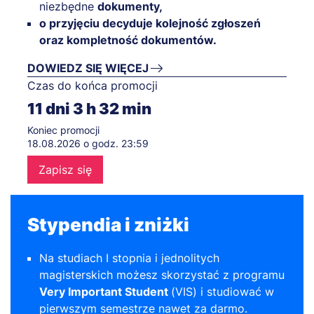
niezbędne
dokumenty,
o przyjęciu decyduje kolejność zgłoszeń
oraz kompletność dokumentów.
DOWIEDZ SIĘ WIĘCEJ
Czas do końca promocji
11
dni
3
h
32
min
Koniec promocji
18.08.2026 o godz. 23:59
Zapisz się
Stypendia i zniżki
Na studiach I stopnia i jednolitych
magisterskich możesz skorzystać z programu
Very Important Student
(VIS) i studiować w
pierwszym semestrze nawet za darmo.