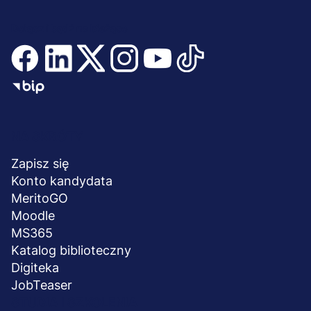
Dołącz i bądź na bieżąco
Menu
NA SKRÓTY
stopka
Zapisz się
Konto kandydata
MeritoGO
Moodle
MS365
Katalog biblioteczny
Digiteka
JobTeaser
STUDIA I SZKOLENIA