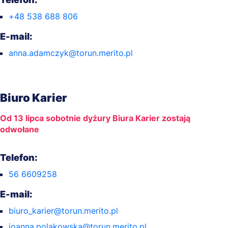
+48 538 688 806
E-mail:
anna.adamczyk@torun.merito.pl
Biuro Karier
Od 13 lipca sobotnie dyżury Biura Karier zostają
odwołane
Telefon:
56 6609258
E-mail:
biuro_karier@torun.merito.pl
joanna.polakowska@torun.merito.pl