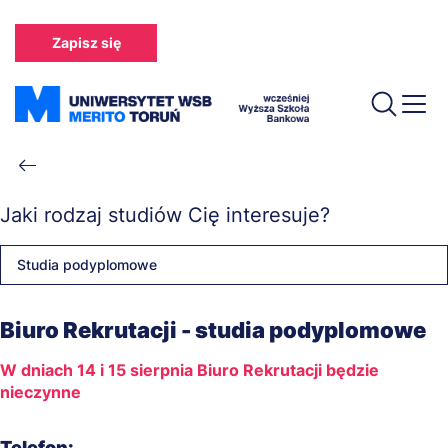
Przejdź
do
Zapisz się
treści
Ścieżka
nawigacyjna
Jaki rodzaj studiów Cię interesuje?
Studia podyplomowe
Biuro Rekrutacji - studia podyplomowe
W dniach 14 i 15 sierpnia Biuro Rekrutacji będzie
nieczynne
Telefon: