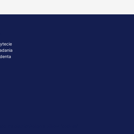
A
ytecie
adania
udenta
ób małoletnich
Polityka plików "cookies"