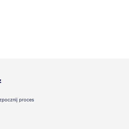
z
ozpocznij proces