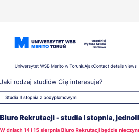
Przejdź
do
treści
Ścieżka
Uniwersytet WSB Merito w Toruniu
Ajax
Contact details views
Jaki rodzaj studiów Cię interesuje?
nawigacyjna
Studia II stopnia z podyplomowymi
Biuro Rekrutacji - studia I stopnia, jednol
W dniach 14 i 15 sierpnia Biuro Rekrutacji będzie nieczy