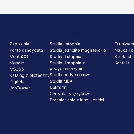
Menu
NA SKRÓTY
STUDIA I SZKOLENIA
UCZELNI
Zapisz się
Studia I stopnia
O uniwers
stopka
Konto kandydata
Studia jednolite magisterskie
Nauka i b
MeritoGO
Studia II stopnia
Strefa st
Moodle
Studia II stopnia z
Kontakt
podyplomowymi
MS365
Studia podyplomowe
Katalog biblioteczny
Studia MBA
Digiteka
Doktorat
JobTeaser
Certyfikaty językowe
Przeniesienie z innej uczelni
© 2026 UWSB Merito
Ochrona danych osobowych
Ochrona os
Menu