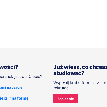
iwości?
Już wiesz, co chces
studiować?
ierunek jest dla Ciebie?
Wypełnij krótki formularz i r
ami na czacie
rekrutacji
ierz inną formę
Zapisz się