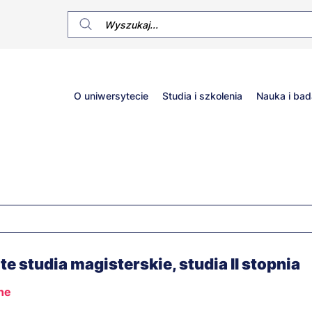
Główne
O uniwersytecie
Studia i szkolenia
Nauka i bad
menu
ite studia magisterskie, studia II stopnia
nne