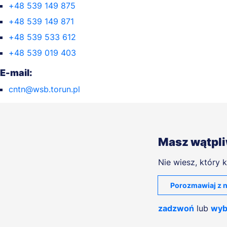
+48 539 149 875
+48 539 149 871
+48 539 533 612
+48 539 019 403
E-mail:
cntn@wsb.torun.pl
Masz wątpl
Nie wiesz, który k
Porozmawiaj z n
zadzwoń
lub
wyb