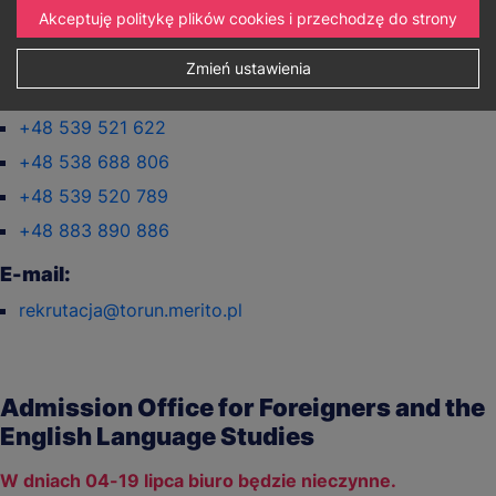
Akceptuję politykę plików cookies i przechodzę do strony
Telefon:
Zmień ustawienia
+48 664 426 909
+48 539 521 622
+48 538 688 806
+48 539 520 789
+48 883 890 886
E-mail:
rekrutacja@torun.merito.pl
Admission Office for Foreigners and the
English Language Studies
W dniach 04-19 lipca biuro będzie nieczynne.