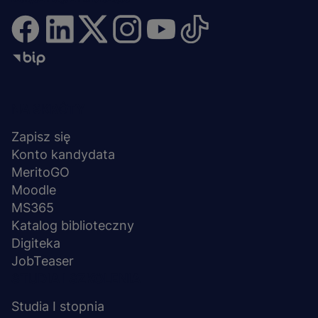
Menu
NA SKRÓTY
stopka
Zapisz się
Konto kandydata
MeritoGO
Moodle
MS365
Katalog biblioteczny
Digiteka
JobTeaser
STUDIA I SZKOLENIA
Studia I stopnia