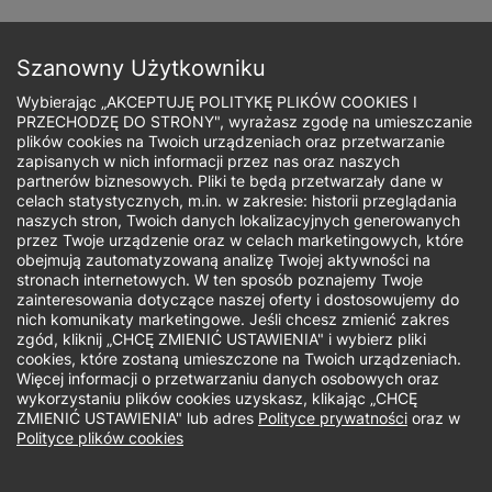
Przejdź
do
Zapisz się
treści
Szanowny Użytkowniku
Wybierając „AKCEPTUJĘ POLITYKĘ PLIKÓW COOKIES I
PRZECHODZĘ DO STRONY", wyrażasz zgodę na umieszczanie
plików cookies na Twoich urządzeniach oraz przetwarzanie
zapisanych w nich informacji przez nas oraz naszych
Ścieżka
partnerów biznesowych. Pliki te będą przetwarzały dane w
celach statystycznych, m.in. w zakresie: historii przeglądania
nawigacyjna
naszych stron, Twoich danych lokalizacyjnych generowanych
Jaki rodzaj studiów Cię interesuje?
przez Twoje urządzenie oraz w celach marketingowych, które
obejmują zautomatyzowaną analizę Twojej aktywności na
stronach internetowych. W ten sposób poznajemy Twoje
Studia I stopnia
zainteresowania dotyczące naszej oferty i dostosowujemy do
nich komunikaty marketingowe. Jeśli chcesz zmienić zakres
zgód, kliknij „CHCĘ ZMIENIĆ USTAWIENIA" i wybierz pliki
Biuro Rekrutacji - studia I stopnia,
cookies, które zostaną umieszczone na Twoich urządzeniach.
Więcej informacji o przetwarzaniu danych osobowych oraz
jednolite studia magisterskie, studia II
wykorzystaniu plików cookies uzyskasz, klikając „CHCĘ
stopnia
ZMIENIĆ USTAWIENIA" lub adres
Polityce prywatności
oraz w
Polityce plików cookies
W dniach 14 i 15 sierpnia Biuro Rekrutacji będzie
nieczynne