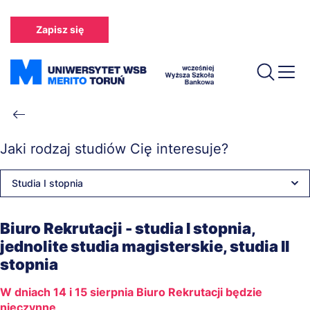
Przejdź
do
Zapisz się
treści
Ścieżka
nawigacyjna
Jaki rodzaj studiów Cię interesuje?
Studia I stopnia
Biuro Rekrutacji - studia I stopnia,
jednolite studia magisterskie, studia II
stopnia
W dniach 14 i 15 sierpnia Biuro Rekrutacji będzie
nieczynne