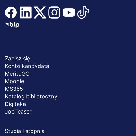
Menu
NA SKRÓTY
stopka
Zapisz się
Konto kandydata
MeritoGO
Moodle
MS365
Katalog biblioteczny
Digiteka
JobTeaser
STUDIA I SZKOLENIA
Studia I stopnia