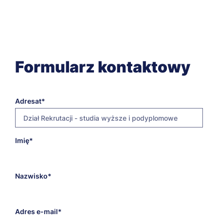
Formularz kontaktowy
Adresat
Dział Rekrutacji - studia wyższe i podyplomowe
E-
Imię
rekrutacja@szczecin.merito.pl
mail
adresata
Nazwisko
Adres e-mail