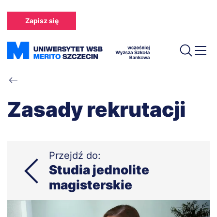
Przejdź
do
Zapisz się
treści
Ścieżka
nawigacyjna
Zasady rekrutacji
Przejdź do:
Studia jednolite
magisterskie