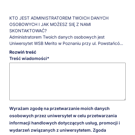
KTO JEST ADMINISTRATOREM TWOICH DANYCH
OSOBOWYCH I JAK MOŻESZ SIĘ Z NAMI
SKONTAKTOWAĆ?
Administratorem Twoich danych osobowych jest
Uniwersytet WSB Merito w Poznaniu przy ul. Powstańców
Wielkopolskich 5.
Rozwiń treść
Jeśli masz pytania dotyczące przetwarzania Twoich
Treść wiadomości
danych osobowych oraz przysługujących Ci praw,
skontaktuj się z naszym Inspektorem Ochrony Danych:
iod@poznan.merito.pl
.
W JAKICH CELACH, NA JAKIEJ PODSTAWIE PRAWNEJ I
PRZEZ JAKI CZAS PRZETWARZAMY TWOJE DANE
OSOBOWE?
Cele marketingowe
Wyrażam zgodę na przetwarzanie moich danych
W celach marketingowych Twoje dane będziemy
osobowych przez uniwersytet w celu przetwarzania
przetwarzali na podstawie udzielonej przez Ciebie zgody
informacji handlowych dotyczących usług, promocji i
przez 5 lat liczonych od 1 stycznia roku następującego po
wydarzeń związanych z uniwersytetem. Zgoda
dacie wyrażenia zgody. Dzięki tej zgodzie będziemy mogli