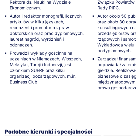
Rektora ds. Nauki na Wydziale
Związku Powiatów P
Ekonomicznym.
Rady PIPC.
Autor i redaktor monografii, licznych
Autor około 50 pub
artykułów w kilku językach,
oraz około 30 opr
recenzent i promotor rozpraw
konsultingowych n
doktorskich oraz prac dyplomowych,
przedsiębiorstw ora
laureat nagród, wyróżnień i
rządowych i samo
odznaczeń.
Wykładowca wielu 
podyplomowych.
Prowadził wykłady gościnne na
uczelniach w Niemczech, Włoszech,
Zarządzał finansami
Meksyku, Turcji i Indonezji, jest
odpowiadał za emisj
członkiem SUERF oraz kilku
giełdzie. Realizowa
organizacji pozarządowych, m.in.
biznesowe o zasię
Business Club.
międzynarodowym, 
prawa gospodarcze
Podobne kierunki i specjalności