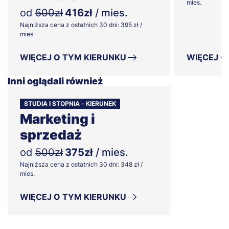
mies.
od
500zł
416zł
/ mies.
Najniższa cena z ostatnich 30 dni: 395 zł /
mies.
WIĘCEJ O TYM KIERUNKU
WIĘCEJ O
Inni oglądali również
STUDIA I STOPNIA - KIERUNEK
Marketing i
sprzedaż
od
500zł
375zł
/ mies.
Najniższa cena z ostatnich 30 dni: 348 zł /
mies.
WIĘCEJ O TYM KIERUNKU