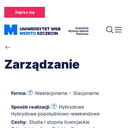
Przejdź
do
Zapisz się
treści
Ścieżka
nawigacyjna
Zarządzanie
Forma:
Niestacjonarne
Stacjonarne
Sposób realizacji:
Hybrydowe
Hybrydowe popołudniowo-weekendowe
Cechy:
Studia I stopnia licencjackie