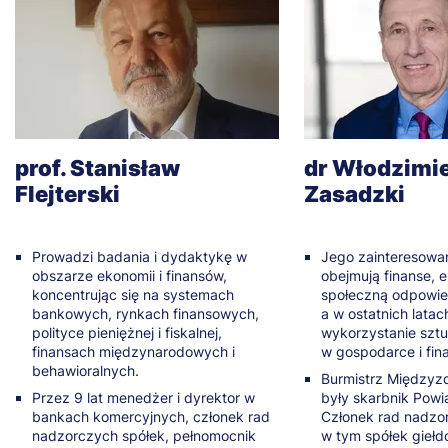
prof. Stanisław
dr Włodzimi
Flejterski
Zasadzki
Prowadzi badania i dydaktykę w
Jego zainteresowa
obszarze ekonomii i finansów,
obejmują finanse, 
koncentrując się na systemach
społeczną odpowie
bankowych, rynkach finansowych,
a w ostatnich latac
polityce pieniężnej i fiskalnej,
wykorzystanie sztuc
finansach międzynarodowych i
w gospodarce i fin
behawioralnych.
Burmistrz Międzyzd
Przez 9 lat menedżer i dyrektor w
były skarbnik Powi
bankach komercyjnych, członek rad
Członek rad nadzo
nadzorczych spółek, pełnomocnik
w tym spółek giełd