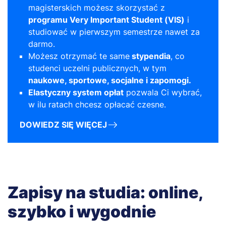
magisterskich możesz skorzystać z
programu Very Important Student (VIS)
i
studiować w pierwszym semestrze nawet za
darmo.
Możesz otrzymać te same
stypendia
, co
studenci uczelni publicznych, w tym
naukowe, sportowe, socjalne i zapomogi.
Elastyczny system opłat
pozwala Ci wybrać,
w ilu ratach chcesz opłacać czesne.
DOWIEDZ SIĘ WIĘCEJ
Zapisy na studia: online,
szybko i wygodnie