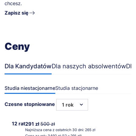
chcesz.
Zapisz się
Ceny
Dla Kandydatów
Dla naszych absolwentów
Dla
Studia niestacjonarne
Studia stacjonarne
Czesne stopniowane
1 rok
12 rat
291 zł
500 zł
Najniższa cena z ostatnich 30 dni: 265 zł
Cena za rok: 3492 zł (12 x 291 zł)