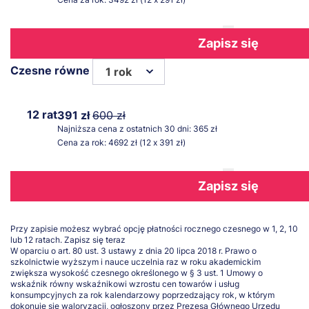
Zapisz się
Czesne równe
1 rok
12 rat
391 zł
600 zł
Najniższa cena z ostatnich 30 dni: 365 zł
Cena za rok: 4692 zł (12 x 391 zł)
Zapisz się
Przy zapisie możesz wybrać opcję płatności rocznego czesnego w 1, 2, 10
lub 12 ratach.
Zapisz się teraz
W oparciu o art. 80 ust. 3 ustawy z dnia 20 lipca 2018 r. Prawo o
szkolnictwie wyższym i nauce uczelnia raz w roku akademickim
zwiększa wysokość czesnego określonego w § 3 ust. 1 Umowy o
wskaźnik równy wskaźnikowi wzrostu cen towarów i usług
konsumpcyjnych za rok kalendarzowy poprzedzający rok, w którym
dokonuje się waloryzacji, ogłoszony przez Prezesa Głównego Urzędu