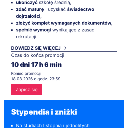
ukończyć
szkołę średnią,
zdać maturę
i uzyskać
świadectwo
dojrzałości,
złożyć komplet wymaganych dokumentów,
spełnić wymogi
wynikające z zasad
rekrutacji.
DOWIEDZ SIĘ WIĘCEJ
Czas do końca promocji
10
dni
17
h
6
min
Koniec promocji
18.08.2026 o godz. 23:59
Zapisz się
Stypendia i zniżki
Na studiach I stopnia i jednolitych