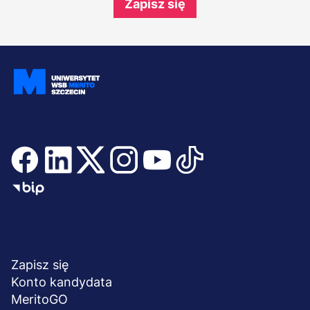
Zapisz się
Dołącz i bądź na bieżąco
Menu
NA SKRÓTY
stopka
Zapisz się
Konto kandydata
MeritoGO