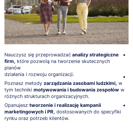
Nauczysz się przeprowadzać
analizy strategiczne
R
firm,
które pozwolą na tworzenie skutecznych
s
planów
w
działania i rozwoju organizacji.
N
Poznasz metody
zarządzania zasobami ludzkimi,
w
z
tym techniki
motywowania i budowania zespołów
w
BI
różnych strukturach organizacyjnych.
i 
Opanujesz
tworzenie i realizację kampanii
Z
marketingowych i PR,
dostosowanych do specyfiki
w
rynku oraz potrzeb klientów.
i