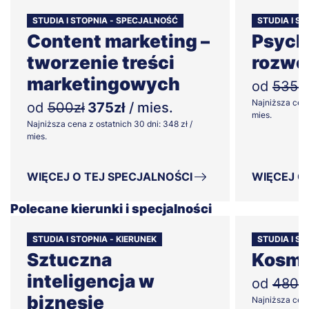
STUDIA I STOPNIA - SPECJALNOŚĆ
STUDIA I S
Content marketing –
Psych
tworzenie treści
rozwo
marketingowych
od
535zł
Najniższa cena
od
500zł
375zł
/ mies.
mies.
Najniższa cena z ostatnich 30 dni: 348 zł /
mies.
WIĘCEJ O TEJ SPECJALNOŚCI
WIĘCEJ O
Polecane kierunki i specjalności
STUDIA I STOPNIA - KIERUNEK
STUDIA I ST
Sztuczna
Kosme
inteligencja w
od
480z
biznesie
Najniższa cena