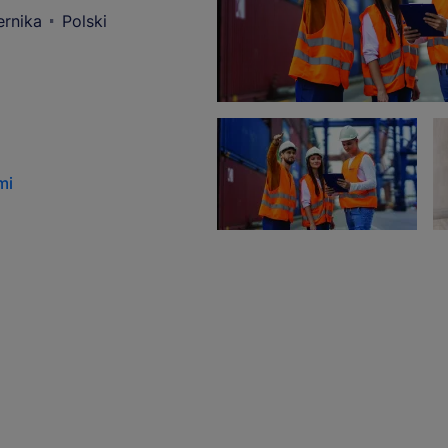
ernika
Polski
mi