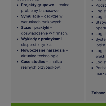
Projekty grupowe
– realne
Podst
problemy biznesowe.
Logis
Symulacje
– decyzje w
Logis
warunkach rynkowych.
Staty
Staże i praktyki
–
opera
doświadczenie w firmach.
Logis
Wykłady z praktykami
–
Syste
eksperci z rynku.
logis
Nowoczesne narzędzia
–
Logis
aktualne technologie.
elekt
Case studies
– analiza
Logis
realnych przypadków.
Podst
mark
Zobacz