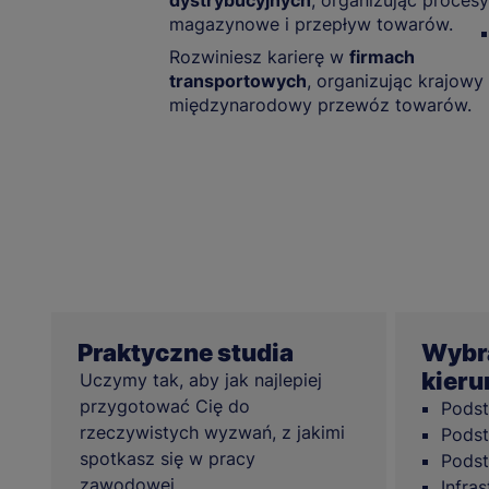
dystrybucyjnych
, organizując procesy
magazynowe i przepływ towarów.
Rozwiniesz karierę w
firmach
transportowych
, organizując krajowy 
międzynarodowy przewóz towarów.
Praktyczne studia
Wybra
kieru
Uczymy tak, aby jak najlepiej
przygotować Cię do
Podst
rzeczywistych wyzwań, z jakimi
Podst
spotkasz się w pracy
Pods
zawodowej.
Infra