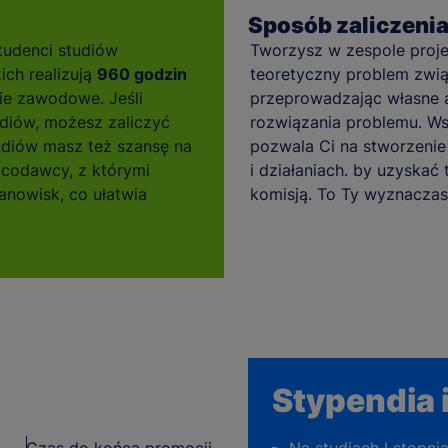
Sposób zaliczeni
tudenci studiów
Tworzysz w zespole proje
ich realizują
960 godzin
teoretyczny problem związ
ie zawodowe. Jeśli
przeprowadzając własne a
diów, możesz zaliczyć
rozwiązania problemu. Ws
tudiów masz też szansę na
pozwala Ci na stworzenie 
acodawcy, z którymi
i działaniach. by uzyskać 
nowisk, co ułatwia
komisją. To Ty wyznaczas
Stypendia i