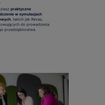
.
ziesz
praktyczne
dczenie w symulacjach
owych
, takich jak Revas,
towujących do prowadzenia
o przedsiębiorstwa.