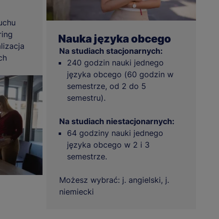
uchu
ring
Nauka języka obcego
lizacja
Na studiach stacjonarnych:
ch
240 godzin nauki jednego
języka obcego (60 godzin w
semestrze, od 2 do 5
semestru).
Na studiach niestacjonarnych:
64 godziny nauki jednego
języka obcego w 2 i 3
semestrze.
Możesz wybrać: j. angielski, j.
niemiecki