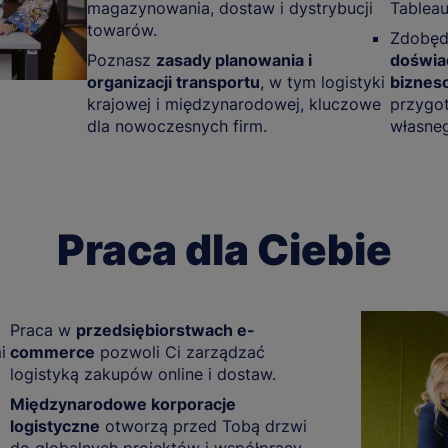
magazynowania, dostaw i dystrybucji
Tableau
towarów.
Zdobęd
Poznasz
zasady planowania i
doświa
organizacji transportu
, w tym logistyki
biznes
krajowej i międzynarodowej, kluczowe
przygo
dla nowoczesnych firm.
własneg
Praca dla Ciebie
Praca w
przedsiębiorstwach e-
i
commerce
pozwoli Ci zarządzać
logistyką zakupów online i dostaw.
Międzynarodowe korporacje
logistyczne
otworzą przed Tobą drzwi