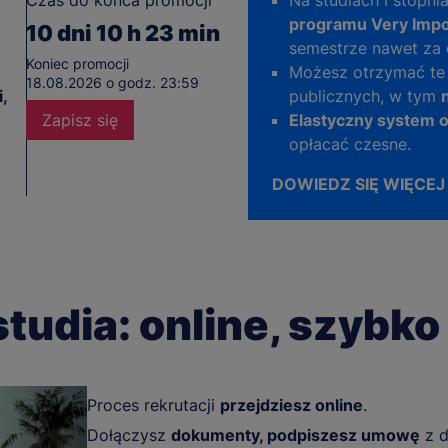
Czas do końca promocji
Na studiach I stopni
programu Very Impo
10
dni
10
h
23
min
semestrze nawet za
Koniec promocji
Możesz otrzymać te
18.08.2026 o godz. 23:59
,
publicznych, w tym
Zapisz się
Elastyczny system o
opłacać czesne.
DOWIEDZ SIĘ WIĘCEJ
studia: online, szybko
Proces rekrutacji
przejdziesz online
.
Dołączysz
dokumenty, podpiszesz umowę
z d