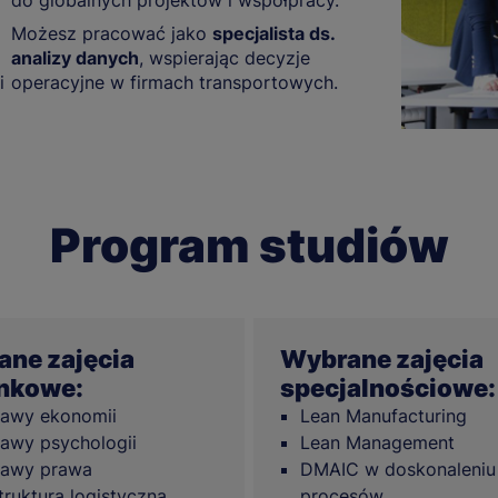
do globalnych projektów i współpracy.
Możesz pracować jako
specjalista ds.
analizy danych
, wspierając decyzje
i
operacyjne w firmach transportowych.
Program studiów
ne zajęcia
Wybrane zajęcia
nkowe:
specjalnościowe:
awy ekonomii
Lean Manufacturing
awy psychologii
Lean Management
tawy prawa
DMAIC w doskonaleniu
struktura logistyczna
procesów