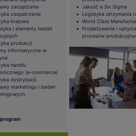
awy zarządzania
Jakość a Six Sigma
tyka zaopatrzenia
Logistyka utrzymania r
tyka krajowa
World Class Manufactu
styka i elementy badań
Projektowanie i optyma
cyjnych
procesów produkcyjny
tyka produkcji
my informatyczne w
tyce
tyka handlu
ronicznego (e-commerce)
tyka dystrybucji
awy marketingu i badań
etingowych
 program