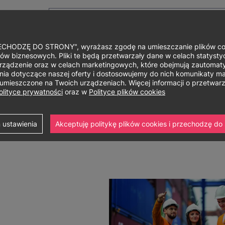
HODZĘ DO STRONY", wyrażasz zgodę na umieszczanie plików cook
ów biznesowych. Pliki te będą przetwarzały dane w celach statystycz
rządzenie oraz w celach marketingowych, które obejmują zautomaty
Główne
O uniwersytecie
Studia i szkolenia
Nauka i bad
a dotyczące naszej oferty i dostosowujemy do nich komunikaty mar
ą umieszczone na Twoich urządzeniach. Więcej informacji o przetwa
menu
olityce prywatności
oraz w
Polityce plików cookies
topnia
Logistyka
 ustawienia
Akceptuję politykę plików cookies i przechodzę do 