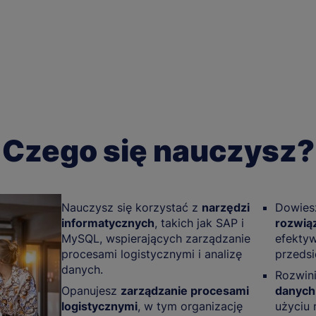
Czego się nauczysz?
Nauczysz się korzystać z
narzędzi
Dowiesz
informatycznych
, takich jak SAP i
rozwiąz
MySQL, wspierających zarządzanie
efektyw
procesami logistycznymi i analizę
przedsi
danych.
Rozwin
Opanujesz
zarządzanie procesami
danych
logistycznymi
, w tym organizację
użyciu 