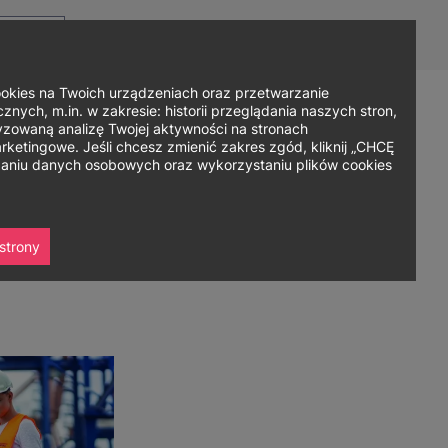
Top
Men
Prz
Kontakt
Dla mediów
Logowanie
PL
menu
WC
ję
ies na Twoich urządzeniach oraz przetwarzanie
nych, m.in. w zakresie: historii przeglądania naszych stron,
zowaną analizę Twojej aktywności na stronach
Zapisz się
ania
Współpraca
Strefa studenta
ketingowe. Jeśli chcesz zmienić zakres zgód, kliknij „CHCĘ
rzaniu danych osobowych oraz wykorzystaniu plików cookies
strony