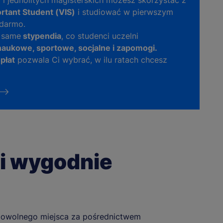
a i jednolitych magisterskich możesz skorzystać z
rtant Student (VIS)
i studiować w pierwszym
 darmo.
 same
stypendia
, co studenci uczelni
naukowe, sportowe, socjalne i zapomogi.
płat
pozwala Ci wybrać, w ilu ratach chcesz
 i wygodnie
owolnego miejsca za pośrednictwem