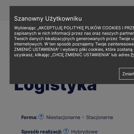
Przejdź
do
treści
Szanowny Użytkowniku
Wybierając „AKCEPTUJĘ POLITYKĘ PLIKÓW COOKIES I PRZEC
zapisanych w nich informacji przez nas oraz naszych partner
Twoich danych lokalizacyjnych generowanych przez Twoje u
internetowych. W ten sposób poznajemy Twoje zainteresowani
ZMIENIĆ USTAWIENIA" i wybierz pliki cookies, które zostan
uzyskasz, klikając „CHCĘ ZMIENIĆ USTAWIENIA" lub adres
P
Ścieżka
Uniwersytet WSB Merito Szczecin
Studia i szkolenia
Studia I s
Zmień
Logistyka
nawigacyjna
Forma:
Niestacjonarne
Stacjonarne
Sposób realizacji:
Hybrydowe