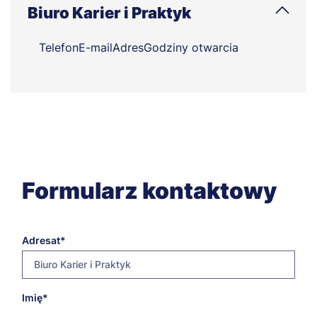
Biuro Karier i Praktyk
Telefon
E-mail
Adres
Godziny otwarcia
Formularz kontaktowy
Adresat
Biuro Karier i Praktyk
E-
Imię
bk@szczecin.merito.pl
mail