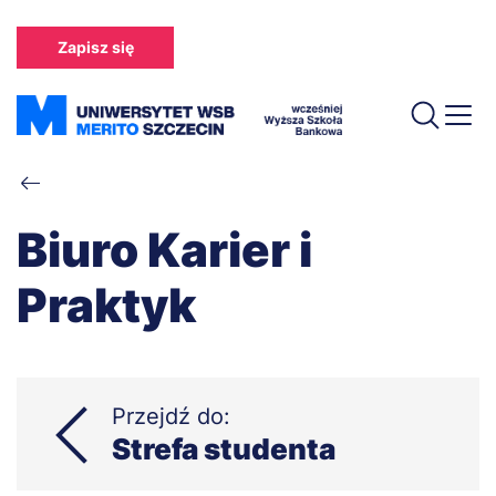
Przejdź
do
Zapisz się
treści
Ścieżka
nawigacyjna
Biuro Karier i
Praktyk
Przejdź do:
Strefa studenta