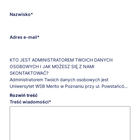
adresata
Nazwisko
Adres e-mail
KTO JEST ADMINISTRATOREM TWOICH DANYCH
OSOBOWYCH I JAK MOŻESZ SIĘ Z NAMI
SKONTAKTOWAĆ?
Administratorem Twoich danych osobowych jest
Uniwersytet WSB Merito w Poznaniu przy ul. Powstańców
Wielkopolskich 5.
Rozwiń treść
Jeśli masz pytania dotyczące przetwarzania Twoich
Treść wiadomości
danych osobowych oraz przysługujących Ci praw,
skontaktuj się z naszym Inspektorem Ochrony Danych:
iod@poznan.merito.pl
.
W JAKICH CELACH, NA JAKIEJ PODSTAWIE PRAWNEJ I
PRZEZ JAKI CZAS PRZETWARZAMY TWOJE DANE