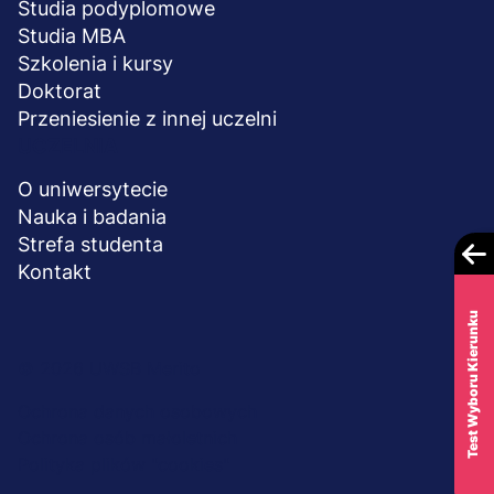
Studia podyplomowe
Studia MBA
Szkolenia i kursy
Doktorat
Przeniesienie z innej uczelni
UCZELNIA
O uniwersytecie
Nauka i badania
Strefa studenta
Kontakt
Test Wyboru Kierunku
Menu
© 2026 UWSB Merito
stopka-
Ochrona danych osobowych
Ochrona osób małoletnich
dodatkowe
Polityka plików "cookies"