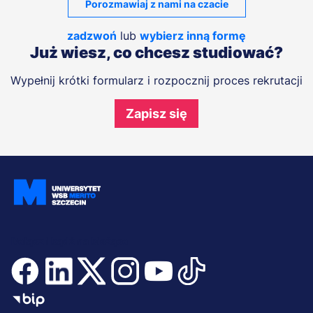
Porozmawiaj z nami na czacie
zadzwoń
lub
wybierz inną formę
Już wiesz, co chcesz studiować?
Wypełnij krótki formularz i rozpocznij proces rekrutacji
Zapisz się
Dołącz i bądź na bieżąco