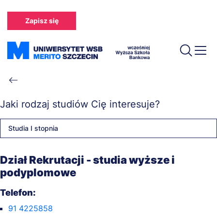
Przejdź
do
Zapisz się
treści
Ścieżka
nawigacyjna
Jaki rodzaj studiów Cię interesuje?
Studia I stopnia
Dział Rekrutacji - studia wyższe i
podyplomowe
Telefon:
91 4225858