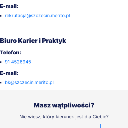
E-mail:
rekrutacja@szczecin.merito.pl
Biuro Karier i Praktyk
Telefon:
91 4526945
E-mail:
bk@szczecin.merito.pl
Masz wątpliwości?
Nie wiesz, który kierunek jest dla Ciebie?