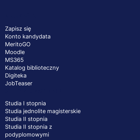
Menu
NA SKRÓTY
stopka
Zapisz się
Konto kandydata
MeritoGO
Moodle
MS365
Katalog biblioteczny
Digiteka
JobTeaser
STUDIA I SZKOLENIA
Studia I stopnia
Studia jednolite magisterskie
Studia II stopnia
Studia II stopnia z
podyplomowymi