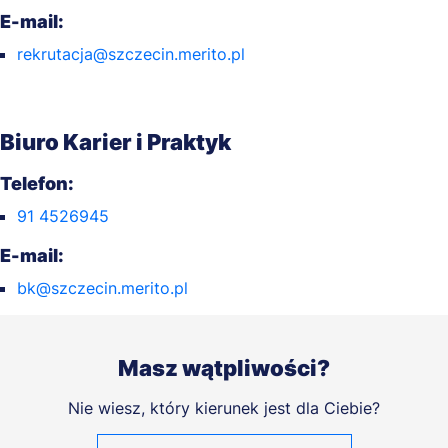
E-mail:
rekrutacja@szczecin.merito.pl
Biuro Karier i Praktyk
Telefon:
91 4526945
E-mail:
bk@szczecin.merito.pl
Masz wątpliwości?
Nie wiesz, który kierunek jest dla Ciebie?