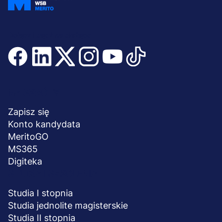
Dołącz i bądź na bieżąco
Menu
NA SKRÓTY
stopka
Zapisz się
Konto kandydata
MeritoGO
MS365
Digiteka
STUDIA I SZKOLENIA
Studia I stopnia
Studia jednolite magisterskie
Studia II stopnia