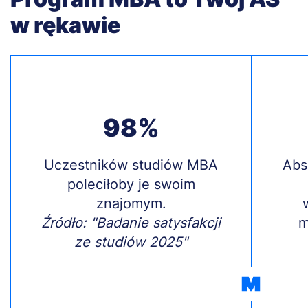
w rękawie
98%
Treść
Uczestników studiów MBA
Treś
Abs
poleciłoby je swoim
znajomym.
Źródło: "Badanie satysfakcji
m
ze studiów 2025"