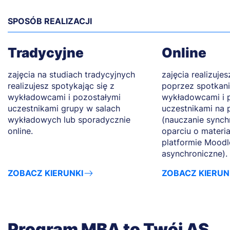
SPOSÓB REALIZACJI
Tradycyjne
Online
zajęcia na studiach tradycyjnych
zajęcia realizuje
realizujesz spotykając się z
poprzez spotkani
wykładowcami i pozostałymi
wykładowcami i 
uczestnikami grupy w salach
uczestnikami na 
wykładowych lub sporadycznie
(nauczanie synch
online.
oparciu o materi
platformie Moodl
asynchroniczne).
ZOBACZ KIERUNKI
ZOBACZ KIERUN
Program MBA to Twój AS