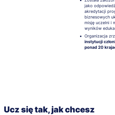
Została założo
jako odpowiedź
akredytacji pr
biznesowych uk
misję uczelni i 
wyników eduka
Organizacja zr
instytucji czł
ponad 20 kraja
Ucz się tak, jak chcesz