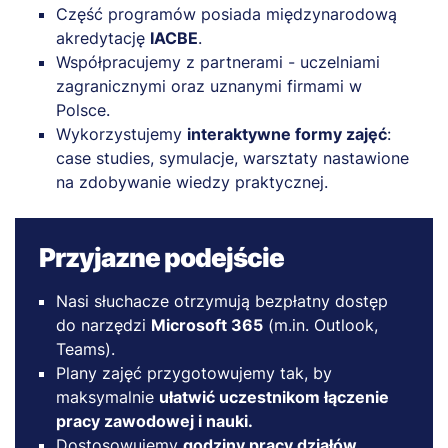
Część programów posiada międzynarodową
akredytację
IACBE
.
Współpracujemy z partnerami - uczelniami
zagranicznymi oraz uznanymi firmami w
Polsce.
Wykorzystujemy
interaktywne formy zajęć
:
case studies, symulacje, warsztaty nastawione
na zdobywanie wiedzy praktycznej.
Przyjazne podejście
Nasi słuchacze otrzymują bezpłatny dostęp
do narzędzi
Microsoft 365
(m.in. Outlook,
Teams).
Plany zajęć przygotowujemy tak, by
maksymalnie
ułatwić uczestnikom łączenie
pracy zawodowej i nauki.
Dostosowujemy
godziny pracy działów