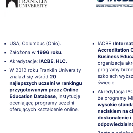
USA, Columbus (Ohio).
IACBE (
Internat
Accreditation C
Założona w
1996 roku.
Business Educ
Akredytacje:
IACBE, HLC.
organizacja ak
programy bizn
W 2012 roku Franklin University
szkołach wyższ
znalazł się wśród
20
świecie.
najlepszych uczelni w rankingu
przygotowanym przez Online
Akredytacja IA
Education Database
, instytucję
że programy MB
oceniającą programy uczelni
wysokie standa
oferujących kształcenie online.
naciskiem na c
doskonalenie i
odpowiedzialn