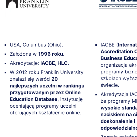
USA, Columbus (Ohio).
IACBE (
Internat
Accreditation C
Założona w
1996 roku.
Business Educ
Akredytacje:
IACBE, HLC.
organizacja ak
programy bizn
W 2012 roku Franklin University
szkołach wyższ
znalazł się wśród
20
świecie.
najlepszych uczelni w rankingu
przygotowanym przez Online
Akredytacja IA
Education Database
, instytucję
że programy MB
oceniającą programy uczelni
wysokie standa
oferujących kształcenie online.
naciskiem na c
doskonalenie i
odpowiedzialn