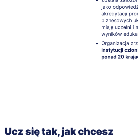
Została założo
jako odpowiedź
akredytacji pr
biznesowych uk
misję uczelni i 
wyników eduka
Organizacja zr
instytucji czł
ponad 20 kraja
Ucz się tak, jak chcesz