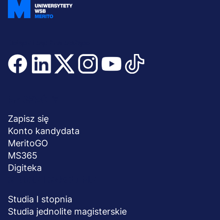
Dołącz i bądź na bieżąco
Menu
NA SKRÓTY
stopka
Zapisz się
Konto kandydata
MeritoGO
MS365
Digiteka
STUDIA I SZKOLENIA
Studia I stopnia
Studia jednolite magisterskie