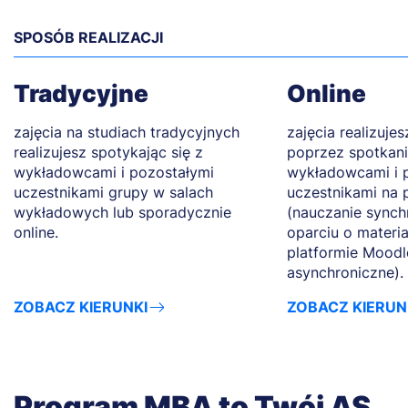
SPOSÓB REALIZACJI
Tradycyjne
Online
zajęcia na studiach tradycyjnych
zajęcia realizuje
realizujesz spotykając się z
poprzez spotkani
wykładowcami i pozostałymi
wykładowcami i 
uczestnikami grupy w salach
uczestnikami na 
wykładowych lub sporadycznie
(nauczanie synch
online.
oparciu o materi
platformie Moodl
asynchroniczne).
ZOBACZ KIERUNKI
ZOBACZ KIERUN
Program MBA to Twój AS