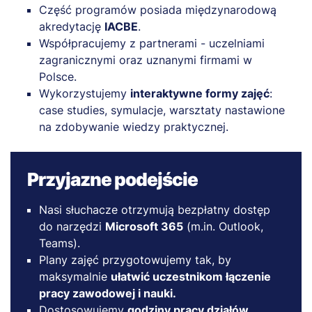
Część programów posiada międzynarodową
akredytację
IACBE
.
Współpracujemy z partnerami - uczelniami
zagranicznymi oraz uznanymi firmami w
Polsce.
Wykorzystujemy
interaktywne formy zajęć
:
case studies, symulacje, warsztaty nastawione
na zdobywanie wiedzy praktycznej.
Przyjazne podejście
Nasi słuchacze otrzymują bezpłatny dostęp
do narzędzi
Microsoft 365
(m.in. Outlook,
Teams).
Plany zajęć przygotowujemy tak, by
maksymalnie
ułatwić uczestnikom łączenie
pracy zawodowej i nauki.
Dostosowujemy
godziny pracy działów