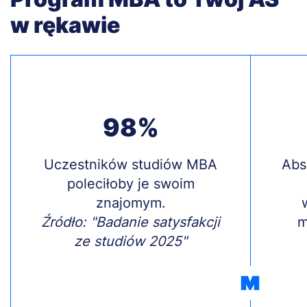
w rękawie
98%
Treść
Uczestników studiów MBA
Treś
Abs
poleciłoby je swoim
znajomym.
Źródło: "Badanie satysfakcji
m
ze studiów 2025"