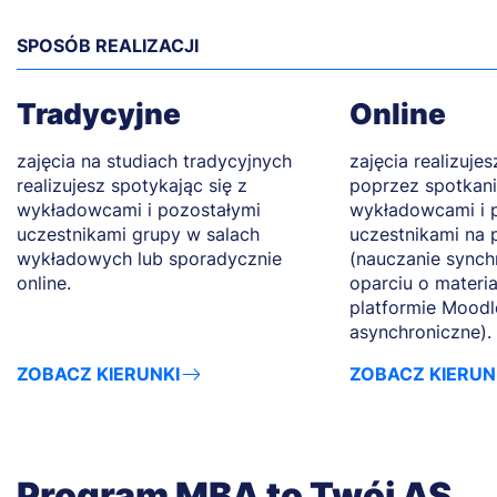
SPOSÓB REALIZACJI
Tradycyjne
Online
zajęcia na studiach tradycyjnych
zajęcia realizuje
realizujesz spotykając się z
poprzez spotkani
wykładowcami i pozostałymi
wykładowcami i 
uczestnikami grupy w salach
uczestnikami na 
wykładowych lub sporadycznie
(nauczanie synch
online.
oparciu o materi
platformie Moodl
asynchroniczne).
ZOBACZ KIERUNKI
ZOBACZ KIERUN
Program MBA to Twój AS