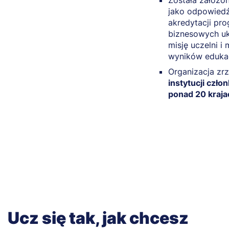
Została założo
jako odpowiedź
akredytacji pr
biznesowych uk
misję uczelni i 
wyników eduka
Organizacja zr
instytucji czł
ponad 20 kraja
Ucz się tak, jak chcesz