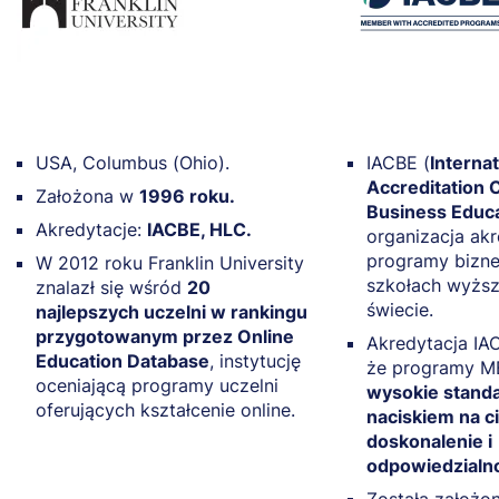
USA, Columbus (Ohio).
IACBE (
Internat
Accreditation C
Założona w
1996 roku.
Business Educ
Akredytacje:
IACBE, HLC.
organizacja ak
programy bizn
W 2012 roku Franklin University
szkołach wyższ
znalazł się wśród
20
świecie.
najlepszych uczelni w rankingu
przygotowanym przez Online
Akredytacja IA
Education Database
, instytucję
że programy MB
oceniającą programy uczelni
wysokie standa
oferujących kształcenie online.
naciskiem na c
doskonalenie i
odpowiedzialn