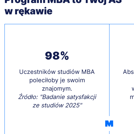
w rękawie
98%
Treść
Uczestników studiów MBA
Treś
Abs
poleciłoby je swoim
znajomym.
Źródło: "Badanie satysfakcji
m
ze studiów 2025"