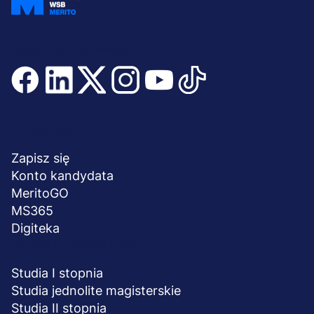
Dołącz i bądź na bieżąco
Menu
NA SKRÓTY
stopka
Zapisz się
Konto kandydata
MeritoGO
MS365
Digiteka
STUDIA I SZKOLENIA
Studia I stopnia
Studia jednolite magisterskie
Studia II stopnia