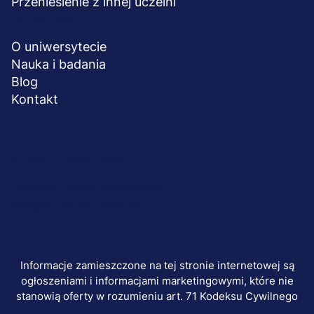
Przeniesienie z innej uczelni
UCZELNIA
O uniwersytecie
Nauka i badania
Blog
Kontakt
Menu
© 2026 UWSB Merito
stopka-
Ochrona danych osobowych
Polityka plików "cookies"
dodatkowe
Informacje zamieszczone na tej stronie internetowej są
ogłoszeniami i informacjami marketingowymi, które nie
stanowią oferty w rozumieniu art. 71 Kodeksu Cywilnego