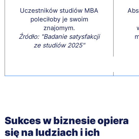
Treść
Uczestników studiów MBA
Treś
Abs
poleciłoby je swoim
znajomym.
Źródło: "Badanie satysfakcji
m
ze studiów 2025"
Sukces w biznesie opiera
się na ludziach i ich