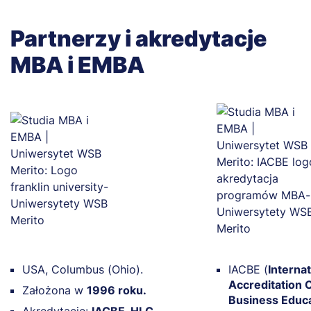
Partnerzy i akredytacje
MBA i EMBA
USA, Columbus (Ohio).
IACBE (
Internat
Accreditation C
Założona w
1996 roku.
Business Educ
Akredytacje:
IACBE, HLC.