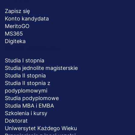
Menu
stopka
Zapisz się
Konto kandydata
MeritoGO
MS365
Digiteka
STUDIA I SZKOLENIA
Studia I stopnia
Studia jednolite magisterskie
Studia II stopnia
Studia II stopnia z
podyplomowymi
Studia podyplomowe
Studia MBA i EMBA
Szkolenia i kursy
Doktorat
Uniwersytet Każdego Wieku