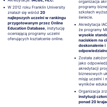
organizacja ak
programy bizn
W 2012 roku Franklin University
szkołach wyższ
znalazł się wśród
20
świecie.
najlepszych uczelni w rankingu
przygotowanym przez Online
Akredytacja IA
Education Database
, instytucję
że programy MB
oceniającą programy uczelni
wysokie standa
oferujących kształcenie online.
naciskiem na c
doskonalenie i
odpowiedzialn
Została założo
jako odpowiedź
akredytacji pr
biznesowych uk
misję uczelni i 
wyników eduka
Organizacja zr
instytucji czł
ponad 20 kraja