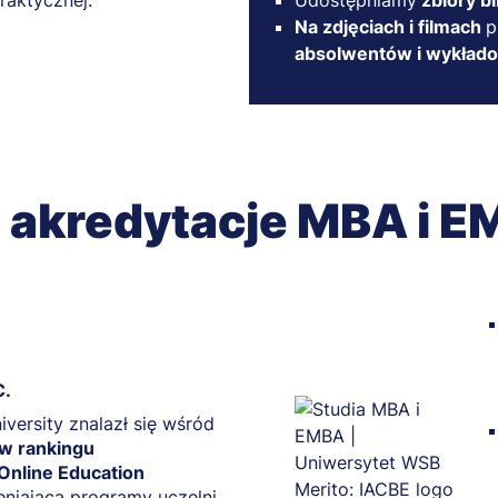
raktycznej.
Udostępniamy
zbiory bi
Na zdjęciach i filmach
p
absolwentów i wykła
i akredytacje MBA i 
C.
iversity znalazł się wśród
 w rankingu
nline Education
ceniającą programy uczelni