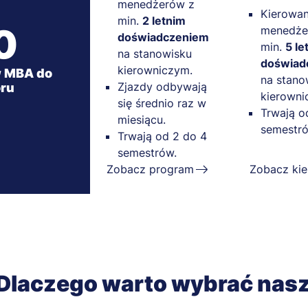
menedżerów z
Kierowa
min.
2 letnim
0
menedże
doświadczeniem
min.
5 le
na stanowisku
doświad
kierowniczym.
 MBA do
na stano
Zjazdy odbywają
ru
kierowni
się średnio raz w
Trwają o
miesiącu.
semestró
Trwają od 2 do 4
semestrów.
Zobacz program
Zobacz kie
Dlaczego warto wybrać nas