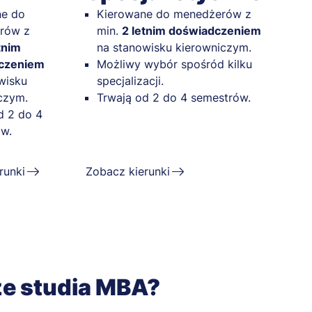
ne do
Kierowane do menedżerów z
rów z
min.
2 letnim doświadczeniem
tnim
na stanowisku kierowniczym.
czeniem
Możliwy wybór spośród kilku
wisku
specjalizacji.
czym.
Trwają od 2 do 4 semestrów.
d 2 do 4
w.
runki
Zobacz kierunki
ze studia MBA?