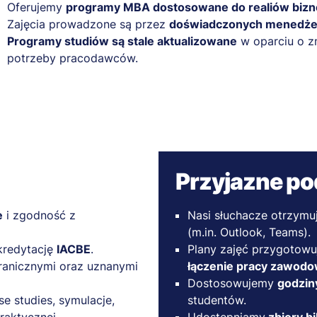
Oferujemy
programy MBA dostosowane do realiów bizne
Zajęcia prowadzone są przez
doświadczonych menedż
Programy studiów są stale aktualizowane
w oparciu o z
potrzeby pracodawców.
Przyjazne po
e
i zgodność z
Nasi słuchacze otrzymu
(m.in. Outlook, Teams).
kredytację
IACBE
.
Plany zajęć przygotow
ranicznymi oraz uznanymi
łączenie pracy zawodow
Dostosowujemy
godzin
ase studies, symulacje,
studentów.