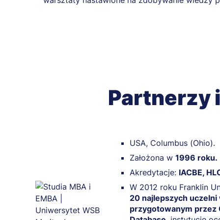
warsztaty nastawione na zdobywanie wiedzy p
Partnerzy 
USA, Columbus (Ohio).
Założona w
1996 roku.
Akredytacje:
IACBE, HL
W 2012 roku Franklin Un
20 najlepszych uczelni
przygotowanym przez O
Database
, instytucję o