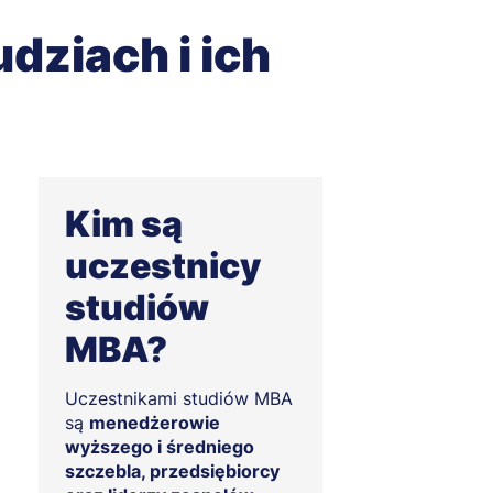
udziach i ich
Kim są
uczestnicy
studiów
MBA?
Uczestnikami studiów MBA
są
menedżerowie
wyższego i średniego
szczebla, przedsiębiorcy