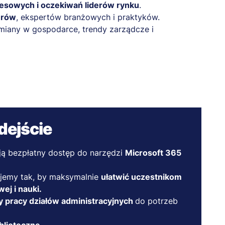
sowych i oczekiwań liderów rynku
.
erów
, ekspertów branżowych i praktyków.
miany w gospodarce, trendy zarządcze i
dejście
ją bezpłatny dostęp do narzędzi
Microsoft 365
ujemy tak, by maksymalnie
ułatwić uczestnikom
ej i nauki.
y pracy działów administracyjnych
do potrzeb