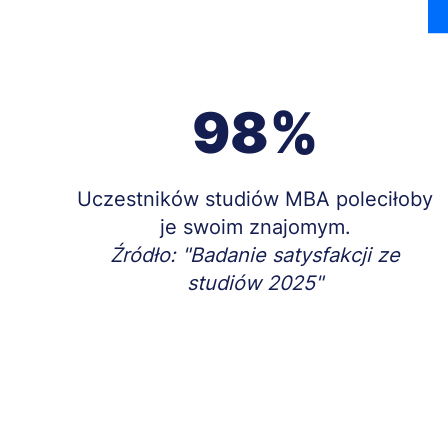
98%
Treść
Uczestników studiów MBA poleciłoby
je swoim znajomym.
Źródło: "Badanie satysfakcji ze
studiów 2025"