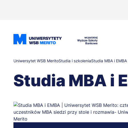
Przejdź
do
treści
Ścieżka
Uniwersytet WSB Merito
Studia i szkolenia
Studia MBA i EMBA
Studia MBA i
nawigacyjna