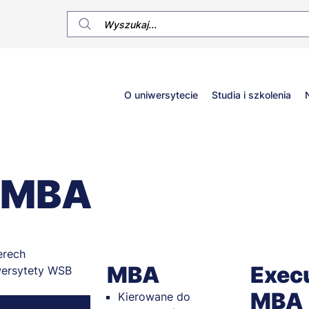
Główne
O uniwersytecie
Studia i szkolenia
menu
 EMBA
MBA
Exec
MBA
Kierowane do