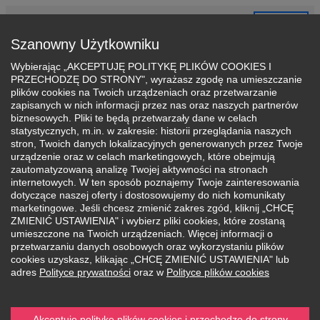
Sign
Candidate
Partners’
Account FAQ
Panel
in
Szanowny Użytkowniku
Wybierając „AKCEPTUJĘ POLITYKĘ PLIKÓW COOKIES I
PRZECHODZĘ DO STRONY", wyrażasz zgodę na umieszczanie
plików cookies na Twoich urządzeniach oraz przetwarzanie
zapisanych w nich informacji przez nas oraz naszych partnerów
biznesowych. Pliki te będą przetwarzały dane w celach
statystycznych, m.in. w zakresie: historii przeglądania naszych
stron, Twoich danych lokalizacyjnych generowanych przez Twoje
urządzenie oraz w celach marketingowych, które obejmują
Choose the course/program you
zautomatyzowaną analizę Twojej aktywności na stronach
internetowych. W ten sposób poznajemy Twoje zainteresowania
want
dotyczące naszej oferty i dostosowujemy do nich komunikaty
marketingowe. Jeśli chcesz zmienić zakres zgód, kliknij „CHCĘ
Fill in the fields below and get started with your
ZMIENIĆ USTAWIENIA" i wybierz pliki cookies, które zostaną
application process
umieszczone na Twoich urządzeniach. Więcej informacji o
przetwarzaniu danych osobowych oraz wykorzystaniu plików
cookies uzyskasz, klikając „CHCĘ ZMIENIĆ USTAWIENIA" lub
Town/city
adres
Polityce prywatności
oraz w
Polityce plików cookies
Date of admission
Akceptuję politykę plików cookies i przechodzę do strony