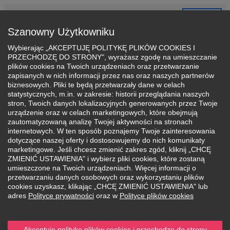
Sign
Candidate
Partners’
Account FAQ
Panel
in
Szanowny Użytkowniku
Wybierając „AKCEPTUJĘ POLITYKĘ PLIKÓW COOKIES I
PRZECHODZĘ DO STRONY", wyrażasz zgodę na umieszczanie
plików cookies na Twoich urządzeniach oraz przetwarzanie
zapisanych w nich informacji przez nas oraz naszych partnerów
biznesowych. Pliki te będą przetwarzały dane w celach
statystycznych, m.in. w zakresie: historii przeglądania naszych
stron, Twoich danych lokalizacyjnych generowanych przez Twoje
urządzenie oraz w celach marketingowych, które obejmują
Choose the course/program you
zautomatyzowaną analizę Twojej aktywności na stronach
internetowych. W ten sposób poznajemy Twoje zainteresowania
want
dotyczące naszej oferty i dostosowujemy do nich komunikaty
marketingowe. Jeśli chcesz zmienić zakres zgód, kliknij „CHCĘ
Fill in the fields below and get started with your
ZMIENIĆ USTAWIENIA" i wybierz pliki cookies, które zostaną
application process
umieszczone na Twoich urządzeniach. Więcej informacji o
przetwarzaniu danych osobowych oraz wykorzystaniu plików
cookies uzyskasz, klikając „CHCĘ ZMIENIĆ USTAWIENIA" lub
Town/city
adres
Polityce prywatności
oraz w
Polityce plików cookies
Date of admission
Akceptuję politykę plików cookies i przechodzę do strony