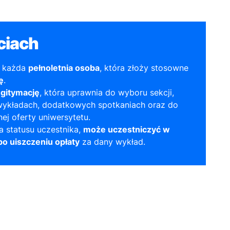
ciach
ć każda
pełnoletnia osoba
, która złoży stosowne
ę
.
egitymację
, która uprawnia do wyboru sekcji,
wykładach, dodatkowych spotkaniach oraz do
ej oferty uniwersytetu.
a statusu uczestnika,
może uczestniczyć w
o uiszczeniu opłaty
za dany wykład.