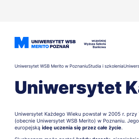
Przejdź
do
treści
Ścieżka
Uniwersytet WSB Merito w Poznaniu
Studia i szkolenia
Uniwer
Uniwersytet 
nawigacyjna
Uniwersytet Każdego Wieku powstał w 2005 r. przy
(obecnie Uniwersytet WSB Merito) w Poznaniu. Jego
europejską
ideę uczenia się przez całe życie
.