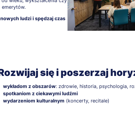
e od wieku, wykształcenia czy
i emerytów.
owych ludzi i spędzaj czas
Rozwijaj się i poszerzaj hory
wykładom z obszarów
: zdrowie, historia, psychologia, r
spotkaniom z ciekawymi ludźmi
wydarzeniom kulturalnym
(koncerty, recitale)