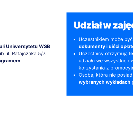
Udział w zaję
.
Uczestnikiem może by
uli Uniwersytetu WSB
dokumenty i uiści opłat
b ul. Ratajczaka 5/7.
Uczestnicy otrzymują
l
ogramem
.
udziału we wszystkich 
korzystania z promocyjn
Osoba, która nie posiad
wybranych wykładach p