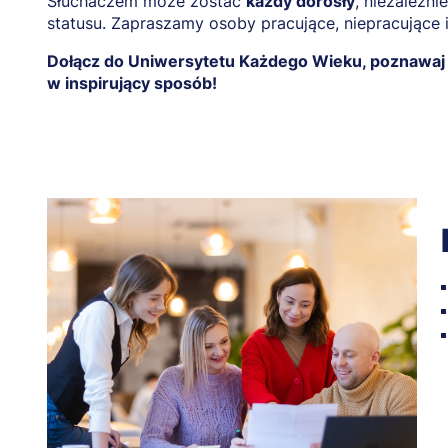
Słuchaczem może zostać
każdy dorosły
, niezależni
statusu. Zapraszamy osoby pracujące, niepracujące 
Dołącz do Uniwersytetu Każdego Wieku, poznawaj n
w inspirujący sposób!