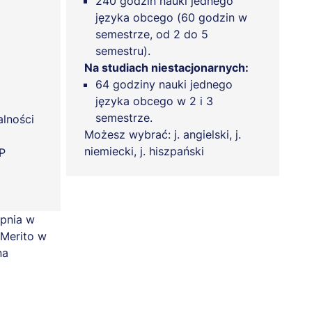
240 godzin nauki jednego
języka obcego (60 godzin w
semestrze, od 2 do 5
semestru).
Na studiach niestacjonarnych:
64 godziny nauki jednego
języka obcego w 2 i 3
semestrze.
alności
Możesz wybrać: j. angielski, j.
niemiecki, j. hiszpański
P