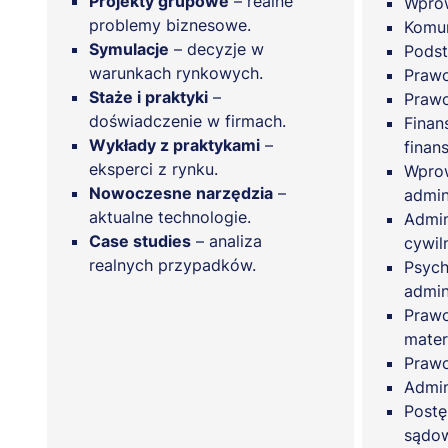
Projekty grupowe
– realne
Wprow
problemy biznesowe.
Komun
Symulacje
– decyzje w
Podst
warunkach rynkowych.
Prawo
Staże i praktyki
–
Prawo
doświadczenie w firmach.
Finan
Wykłady z praktykami
–
finan
eksperci z rynku.
Wpro
Nowoczesne narzędzia
–
admin
aktualne technologie.
Admin
Case studies
– analiza
cywil
realnych przypadków.
Psych
admini
Prawo
mater
Praw
Admin
Postę
sądow