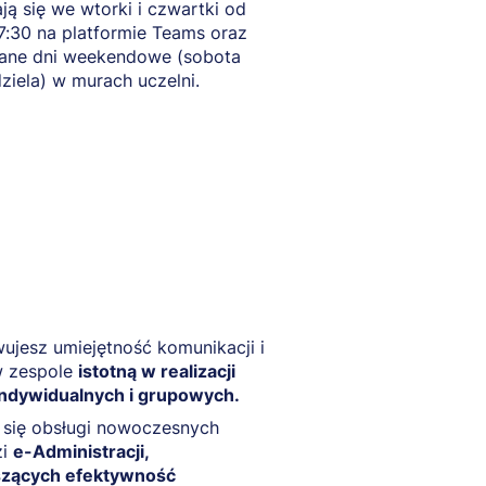
ą się we wtorki i czwartki od
7:30 na platformie Teams oraz
ane dni weekendowe (sobota
dziela) w murach uczelni.
jesz umiejętność komunikacji i
w zespole
istotną w realizacji
indywidualnych i grupowych.
 się obsługi nowoczesnych
zi
e-Administracji,
zących efektywność