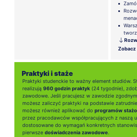
Zamów
Rozwó
menad
Warsz
tworz
e-Adm
Rozw
Warsz
Zobacz
tworz
Praktyki i staże
Praktyki studenckie to ważny element studiów. S
realizują
960 godzin praktyk
(24 tygodnie), zdo
zawodowe. Jeśli pracujesz w zawodzie zgodnym 
możesz zaliczyć praktyki na podstawie zatrudnie
możesz również aplikować do
programów staż
przez pracodawców współpracujących z naszą uc
dostosowane do wymagań konkretnych stanowis
pierwsze
doświadczenia zawodowe
.