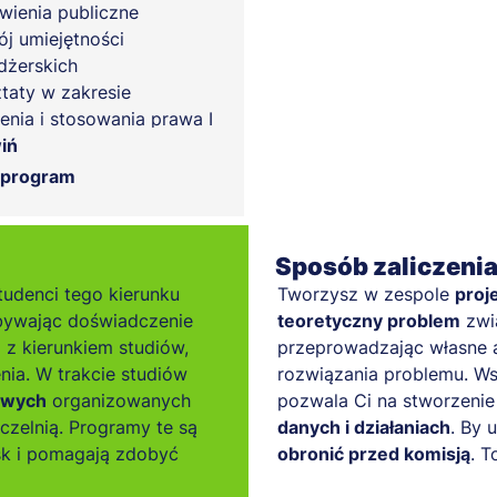
ienia publiczne
j umiejętności
żerskich
taty w zakresie
enia i stosowania prawa I
inistracja
iń
taty w zakresie
 program
enia i stosowania prawa II
Sposób zaliczeni
tudenci tego kierunku
Tworzysz w zespole
proj
bywając doświadczenie
teoretyczny problem
zwią
z kierunkiem studiów,
przeprowadzając własne a
nia. W trakcie studiów
rozwiązania problemu. Ws
owych
organizowanych
pozwala Ci na stworzeni
zelnią. Programy te są
danych i działaniach
. By 
k i pomagają zdobyć
obronić przed komisją
. T