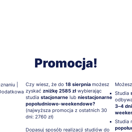
Promocja!
Czy wiesz, że do
18 sierpnia
możesz
Możesz
zyskać
zniżkę 2585 zł
wybierając
Studia
studia
stacjonarne
lub
niestacjonarne
odbywaj
popołudniowo-weekendowe?
3–4 dni
(najwyższa promocja z ostatnich 30
weeken
dni: 2760 zł)
Studia 
popoł
Dopasuj sposób realizacji studiów do