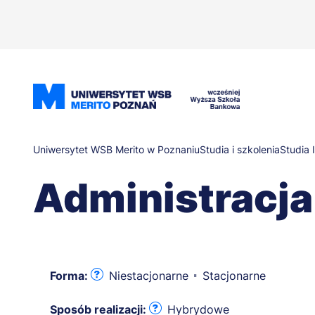
Przejdź
do
treści
Ścieżka
Uniwersytet WSB Merito w Poznaniu
Studia i szkolenia
Studia 
Administracja
nawigacyjna
Forma:
Niestacjonarne
Stacjonarne
Sposób realizacji:
Hybrydowe