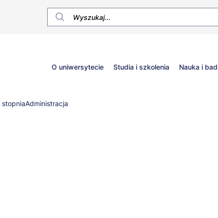
Główne
O uniwersytecie
Studia i szkolenia
Nauka i bad
menu
I stopnia
Administracja