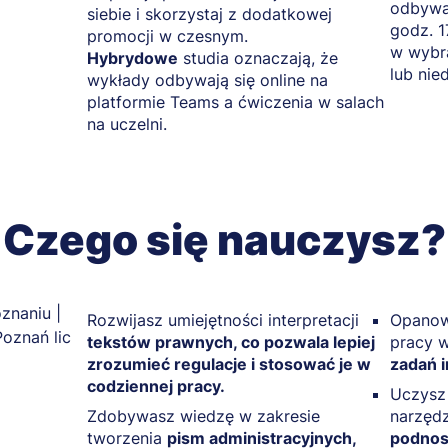
odbywaj
siebie i skorzystaj z dodatkowej
godz. 1
promocji w czesnym.
w wybr
Hybrydowe
studia oznaczają, że
lub nie
wykłady odbywają się online na
platformie Teams a ćwiczenia w salach
na uczelni.
Czego się nauczysz?
Rozwijasz umiejętności interpretacji
Opanowu
tekstów prawnych, co pozwala lepiej
pracy 
zrozumieć regulacje i stosować je w
zadań 
codziennej pracy.
Uczysz
Zdobywasz wiedzę w zakresie
narzęd
tworzenia
pism administracyjnych,
podnos