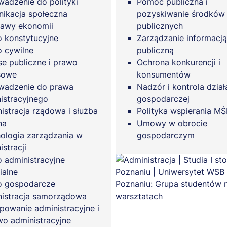
adzenie do polityki
Pomoc publiczna i
ikacja społeczna
pozyskiwanie środków
awy ekonomii
publicznych
 konstytucyjne
Zarządzanie informacją
 cywilne
publiczną
se publiczne i prawo
Ochrona konkurencji i
sowe
konsumentów
wadzenie do prawa
Nadzór i kontrola dział
istracyjnego
gospodarczej
istracja rządowa i służba
Polityka wspierania MŚ
na
Umowy w obrocie
ologia zarządzania w
gospodarczym
stracji
 administracyjne
ialne
o gospodarcze
istracja samorządowa
powanie administracyjne i
o administracyjne