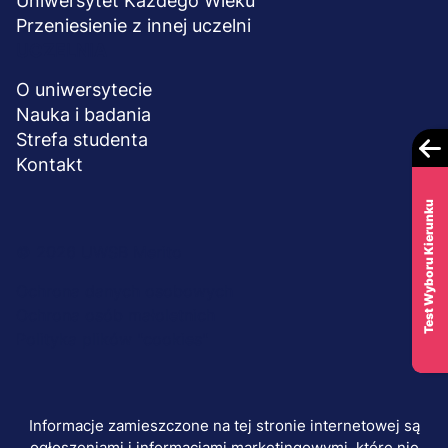
Uniwersytet Każdego Wieku
Przeniesienie z innej uczelni
UCZELNIA
O uniwersytecie
Nauka i badania
Strefa studenta
Kontakt
Test Wyboru Kierunku
Menu
© 2026 UWSB Merito
stopka-
Ochrona danych osobowych
Ochrona osób małoletnich
dodatkowe
Polityka plików "cookies"
Informacje zamieszczone na tej stronie internetowej są
ogłoszeniami i informacjami marketingowymi, które nie