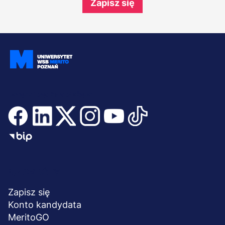
Zapisz się
Dołącz i bądź na bieżąco
Menu
NA SKRÓTY
stopka
Zapisz się
Konto kandydata
MeritoGO