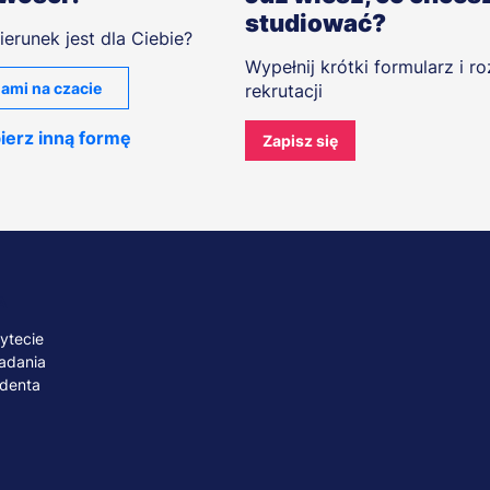
studiować?
ierunek jest dla Ciebie?
Wypełnij krótki formularz i r
ami na czacie
rekrutacji
ierz inną formę
Zapisz się
A
ytecie
adania
udenta