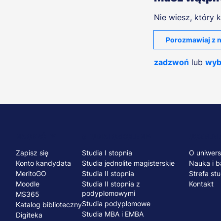
Nie wiesz, który k
Porozmawiaj z n
zadzwoń
lub
wyb
Menu
NA SKRÓTY
STUDIA I SZKOLENIA
UCZELNI
Zapisz się
Studia I stopnia
O uniwers
stopka
Konto kandydata
Studia jednolite magisterskie
Nauka i b
MeritoGO
Studia II stopnia
Strefa st
Moodle
Studia II stopnia z
Kontakt
podyplomowymi
MS365
Studia podyplomowe
Katalog biblioteczny
Studia MBA i EMBA
Digiteka