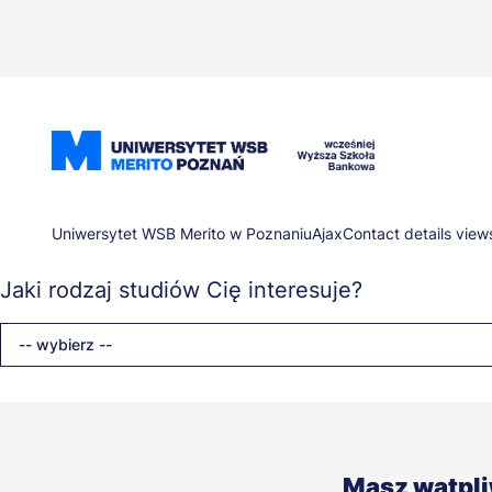
Przejdź
do
treści
Ścieżka
Uniwersytet WSB Merito w Poznaniu
Ajax
Contact details view
Jaki rodzaj studiów Cię interesuje?
nawigacyjna
-- wybierz --
Masz wątpl