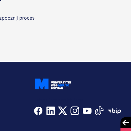
ozpocznij proces
Dołącz i bądź na bieżąco