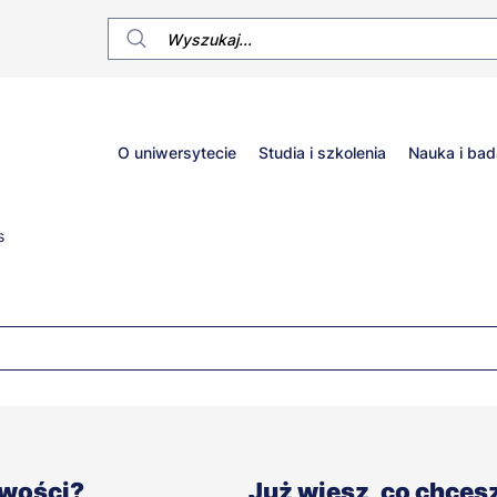
Główne
O uniwersytecie
Studia i szkolenia
Nauka i bad
menu
s
iwości?
Już wiesz, co chces