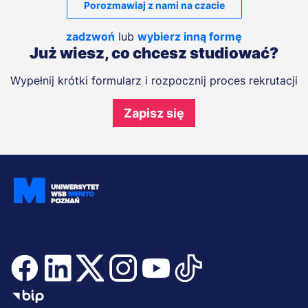
Porozmawiaj z nami na czacie
zadzwoń
lub
wybierz inną formę
Już wiesz, co chcesz studiować?
Wypełnij krótki formularz i rozpocznij proces rekrutacji
Zapisz się
Dołącz i bądź na bieżąco