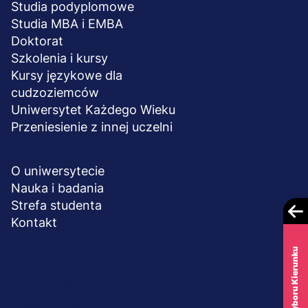
Studia podyplomowe
Studia MBA i EMBA
Doktorat
Szkolenia i kursy
Kursy językowe dla
cudzoziemców
Uniwersytet Każdego Wieku
Przeniesienie z innej uczelni
UCZELNIA
O uniwersytecie
Nauka i badania
Strefa studenta
Kontakt
Test Wyboru Kierunku
Menu
© 2026 UWSB Merito