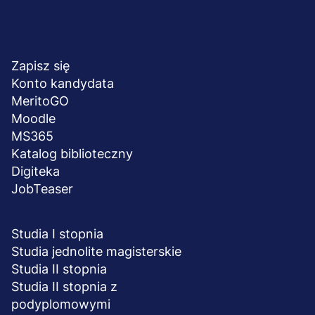
Menu
NA SKRÓTY
stopka
Zapisz się
Konto kandydata
MeritoGO
Moodle
MS365
Katalog biblioteczny
Digiteka
JobTeaser
STUDIA I SZKOLENIA
Studia I stopnia
Studia jednolite magisterskie
Studia II stopnia
Studia II stopnia z
podyplomowymi