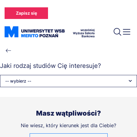
Przejdź
do
Zapisz się
treści
Ścieżka
nawigacyjna
Jaki rodzaj studiów Cię interesuje?
-- wybierz --
Masz wątpliwości?
Nie wiesz, który kierunek jest dla Ciebie?