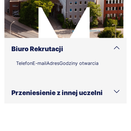
zamieszkałego w Polsce lub innym kraju OECD —
"Pouczenie - adres lub pełnomocnik do doręczeń".
Biuro Rekrutacji
Telefon
E-mail
Adres
Godziny otwarcia
Przeniesienie z innej uczelni
E-mail
Adres