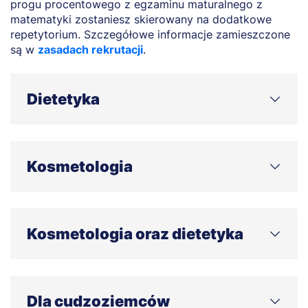
progu procentowego z egzaminu maturalnego z
matematyki zostaniesz skierowany na dodatkowe
repetytorium. Szczegółowe informacje zamieszczone
są w
zasadach rekrutacji
.
Dietetyka
O przyjęciu na studia decyduje spełnienie wymogów
wynikających z zasad rekrutacji i osiągnięcie
Kosmetologia
odpowiedniego wyniku na liście rankingowej.
Szczegółowe informacje zamieszczone są w
zasadach rekrutacji
.
O przyjęciu na studia decyduje spełnienie wymogów
wynikających z zasad rekrutacji i osiągnięcie
Kosmetologia oraz dietetyka
odpowiedniego wyniku na liście rankingowej.
Szczegółowe informacje zamieszczone są w
zasadach rekrutacji
.
Każdy z kandydatów na studia w trakcie rekrutacji
otrzyma skierowanie na obowiązkowe badania
Dla cudzoziemców
lekarskie u lekarza Medycyny Pracy.