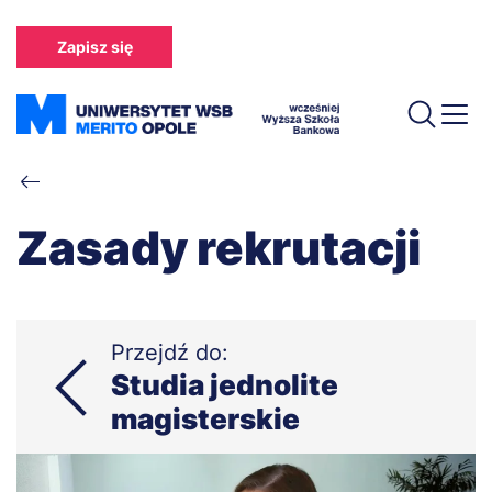
Przejdź
do
Zapisz się
treści
Ścieżka
nawigacyjna
Zasady rekrutacji
Przejdź do:
Studia jednolite
magisterskie