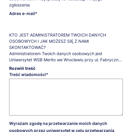
zgłoszenia
Adres e-mail
KTO JEST ADMINISTRATOREM TWOICH DANYCH
OSOBOWYCH I JAK MOŻESZ SIĘ Z NAMI
SKONTAKTOWAĆ?
Administratorem Twoich danych osobowych jest
Uniwersytet WSB Merito we Wrocławiu przy ul. Fabrycznej
29-31.
Rozwiń treść
Jeśli masz pytania dotyczące przetwarzania Twoich
Treść wiadomości
danych osobowych oraz przysługujących Ci praw,
skontaktuj się z naszym Inspektorem Ochrony Danych:
iod@wroclaw.merito.pl
.
W JAKICH CELACH, NA JAKIEJ PODSTAWIE PRAWNEJ I
PRZEZ JAKI CZAS PRZETWARZAMY TWOJE DANE
OSOBOWE?
Cele marketingowe
Wyrażam zgodę na przetwarzanie moich danych
W celach marketingowych Twoje dane będziemy
osobowych przez uniwersytet w celu przetwarzania