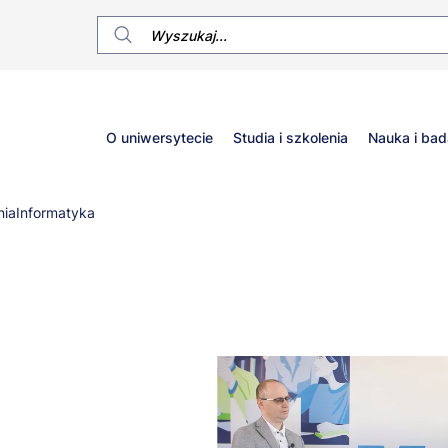
Główne
O uniwersytecie
Studia i szkolenia
Nauka i bad
menu
nia
Informatyka