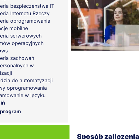
ieria bezpieczeństwa IT
ieria Internetu Rzeczy
ieria oprogramowania
acje mobilne
ieria serwerowych
mów operacyjnych
ows
ieria zachowań
personalnych w
izacji
dzia do automatyzacji
wy oprogramowania
amowanie w języku
n
iń
ktowanie i tworzenie
 program
n www
my baz danych
ologie sieciowe
Sposób zaliczeni