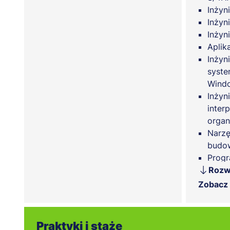
Inżyn
Inżyn
Inżyn
Aplik
Inżyn
syste
Wind
Inżyn
inter
organ
Narzę
budo
Progr
Pytho
Rozw
Proje
Zobacz
stro
Syste
Techn
Praktyki i staże