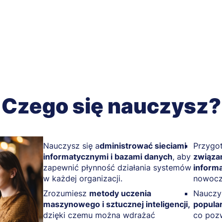
Czego się nauczysz?
Nauczysz się a
dministrować sieciami
Przygo
informatycznymi i bazami danych
, aby
związa
zapewnić płynność działania systemów
inform
w każdej organizacji.
nowocz
Zrozumiesz
metody uczenia
Nauczy
maszynowego i sztucznej inteligencji,
popula
dzięki czemu można wdrażać
co pozw