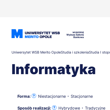
Przejdź
do
treści
Ścieżka
Uniwersytet WSB Merito Opole
Studia i szkolenia
Studia I stop
Informatyka
nawigacyjna
Forma:
Niestacjonarne
Stacjonarne
Sposób realizacji:
Hybrydowe
Tradycyjne