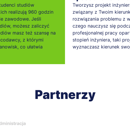
wanie oprogramowania
tudenci studiów
Tworzysz projekt inżynier
czesne systemy
kich realizują 960 godzin
związany z Twoim kierunk
omunikacyjne
ie zawodowe. Jeśli
rozwiązania problemu z w
zystanie sztucznej
diów, możesz zaliczyć
czego nauczysz się podcz
gencji w IT
tudiów masz też szansę na
profesjonalnej pracy opar
acodawcy, z którymi
stopień inżyniera, taki pr
nowisk, co ułatwia
wyznaczasz kierunek swoj
Partnerzy