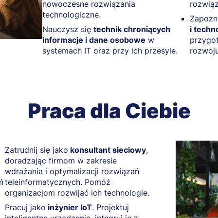
nowoczesne rozwiązania
rozwiąz
technologiczne.
Zapozn
Nauczysz się
technik chroniących
i techn
informacje i dane osobowe
w
przygot
systemach IT oraz przy ich przesyle.
rozwoju
Praca dla Ciebie
Zatrudnij się jako
konsultant sieciowy
,
doradzając firmom w zakresie
wdrażania i optymalizacji rozwiązań
ń
teleinformatycznych. Pomóż
organizacjom rozwijać ich technologie.
Pracuj jako
inżynier IoT
. Projektuj