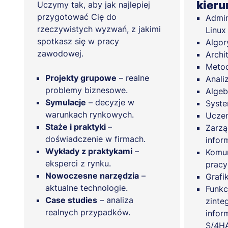
kier
Uczymy tak, aby jak najlepiej
przygotować Cię do
Admin
rzeczywistych wyzwań, z jakimi
Linux
spotkasz się w pracy
Algor
zawodowej.
Archi
Meto
Projekty grupowe
– realne
Anali
problemy biznesowe.
Algeb
Symulacje
– decyzje w
Syste
warunkach rynkowych.
Ucze
Staże i praktyki
–
Zarzą
doświadczenie w firmach.
infor
Wykłady z praktykami
–
Komun
eksperci z rynku.
pracy
Nowoczesne narzędzia
–
Grafi
aktualne technologie.
Funkc
Case studies
– analiza
zinte
realnych przypadków.
infor
S/4H