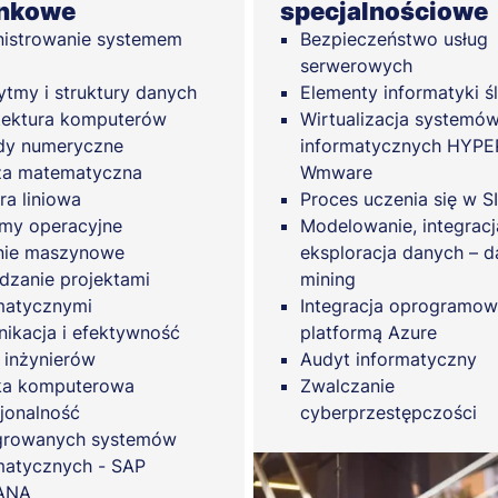
unkowe
specjalnościowe
istrowanie systemem
Bezpieczeństwo usług
serwerowych
ytmy i struktury danych
Elementy informatyki ś
tektura komputerów
Wirtualizacja systemó
dy numeryczne
informatycznych HYPER
za matematyczna
Wmware
ra liniowa
Proces uczenia się w SI
my operacyjne
Modelowanie, integracj
nie maszynowe
eksploracja danych – d
dzanie projektami
mining
matycznymi
Integracja oprogramow
ikacja i efektywność
platformą Azure
 inżynierów
Audyt informatyczny
ka komputerowa
Zwalczanie
jonalność
cyberprzestępczości
growanych systemów
matycznych - SAP
ANA