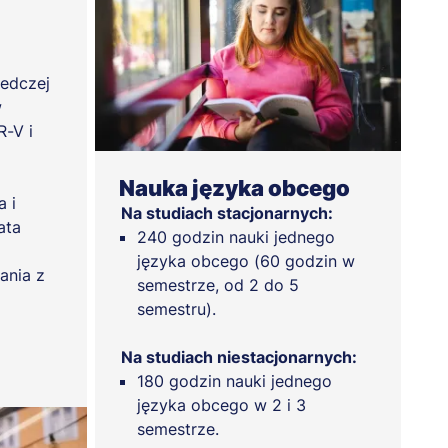
ledczej
w
-V i
Nauka języka obcego
a i
Na studiach stacjonarnych:
ata
240 godzin nauki jednego
języka obcego (60 godzin w
ania z
semestrze, od 2 do 5
semestru).
Na studiach niestacjonarnych:
180 godzin nauki jednego
języka obcego w 2 i 3
semestrze.