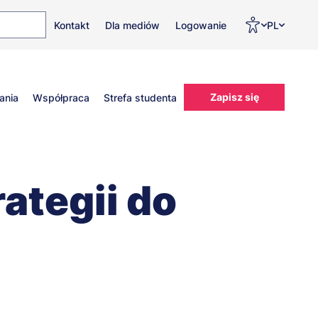
Top
Men
Prz
Kontakt
Dla mediów
Logowanie
PL
menu
WC
ję
Zapisz się
ania
Współpraca
Strefa studenta
ategii do