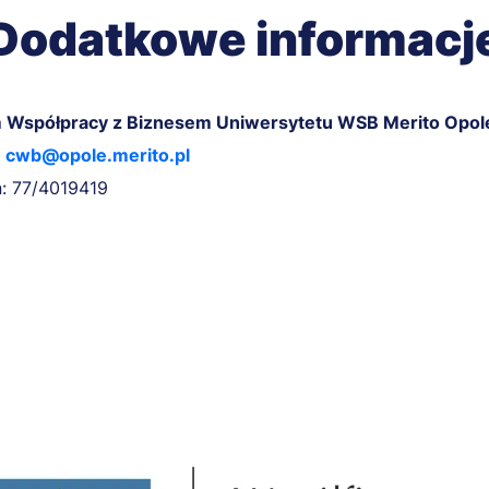
Dodatkowe informacj
 Współpracy z Biznesem Uniwersytetu WSB Merito Opol
:
cwb@opole.merito.pl
n: 77/4019419