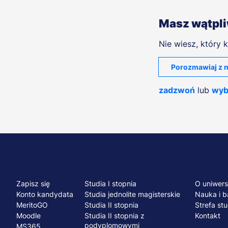
Masz wątpl
Nie wiesz, który k
Porozmawiaj z n
zadzwoń
lub
wyb
Menu
NA SKRÓTY
STUDIA I SZKOLENIA
UCZELNI
Zapisz się
Studia I stopnia
O uniwers
stopka
Konto kandydata
Studia jednolite magisterskie
Nauka i b
MeritoGO
Studia II stopnia
Strefa st
Moodle
Studia II stopnia z
Kontakt
podyplomowymi
MS365