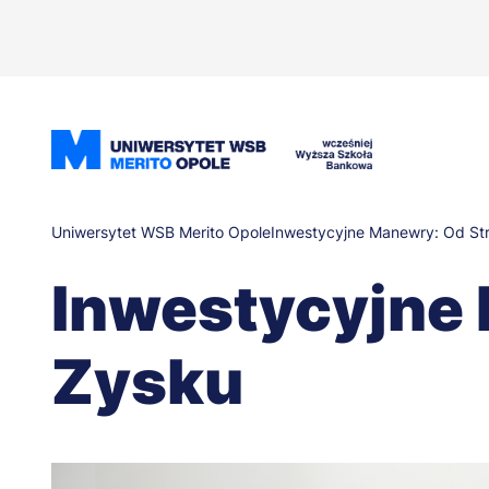
Przejdź
do
treści
Ścieżka
Uniwersytet WSB Merito Opole
Inwestycyjne Manewry: Od Str
Inwestycyjne 
nawigacyjna
Zysku