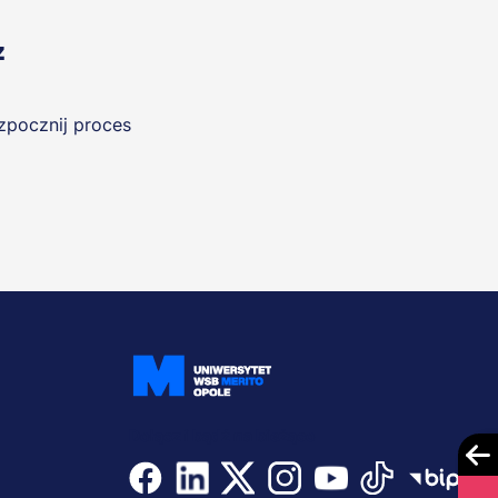
z
ozpocznij proces
Dołącz i bądź na bieżąco