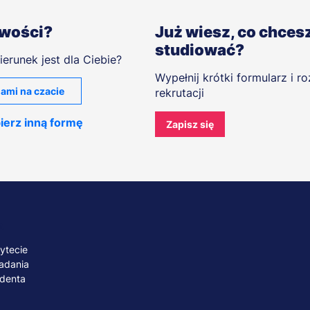
iwości?
Już wiesz, co chces
studiować?
ierunek jest dla Ciebie?
Wypełnij krótki formularz i r
ami na czacie
rekrutacji
ierz inną formę
Zapisz się
A
ytecie
adania
udenta