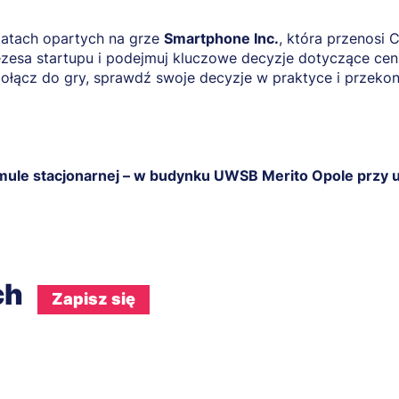
tatach opartych na grze
Smartphone Inc.
, która przenosi 
rezesa startupu i podejmuj kluczowe decyzje dotyczące cen,
Dołącz do gry, sprawdź swoje decyzje w praktyce i przekona
mule stacjonarnej – w budynku UWSB Merito Opole przy u
ach
Zapisz się