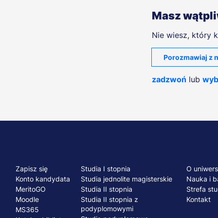
Masz wątpl
Nie wiesz, który k
Porozmawiaj z n
zadzwoń
lub
wyb
Menu
NA SKRÓTY
STUDIA I SZKOLENIA
UCZELNI
Zapisz się
Studia I stopnia
O uniwers
stopka
Konto kandydata
Studia jednolite magisterskie
Nauka i b
MeritoGO
Studia II stopnia
Strefa st
Moodle
Studia II stopnia z
Kontakt
podyplomowymi
MS365