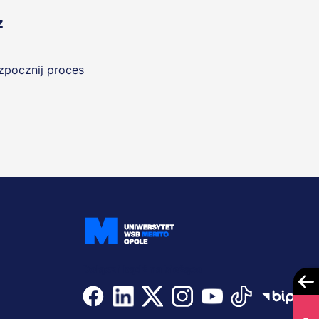
z
ozpocznij proces
Dołącz i bądź na bieżąco