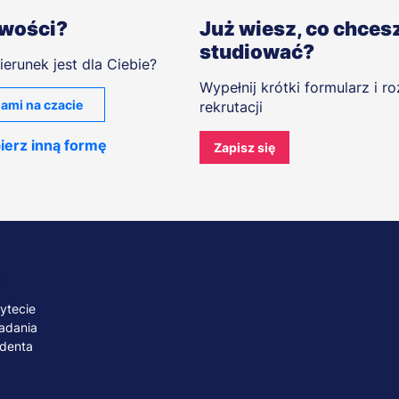
iwości?
Już wiesz, co chces
studiować?
ierunek jest dla Ciebie?
Wypełnij krótki formularz i r
ami na czacie
rekrutacji
ierz inną formę
Zapisz się
A
ytecie
adania
udenta