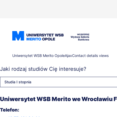
Przejdź
do
treści
Ścieżka
Uniwersytet WSB Merito Opole
Ajax
Contact details views
Jaki rodzaj studiów Cię interesuje?
nawigacyjna
Studia I stopnia
Uniwersytet WSB Merito we Wrocławiu Fi
Telefon: