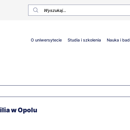
Główne
O uniwersytecie
Studia i szkolenia
Nauka i bad
menu
lia w Opolu