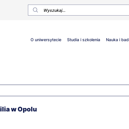
Główne
O uniwersytecie
Studia i szkolenia
Nauka i bad
menu
lia w Opolu