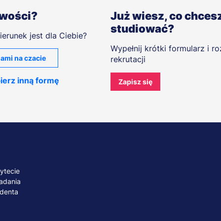
iwości?
Już wiesz, co chces
studiować?
ierunek jest dla Ciebie?
Wypełnij krótki formularz i r
ami na czacie
rekrutacji
ierz inną formę
Zapisz się
A
ytecie
adania
udenta