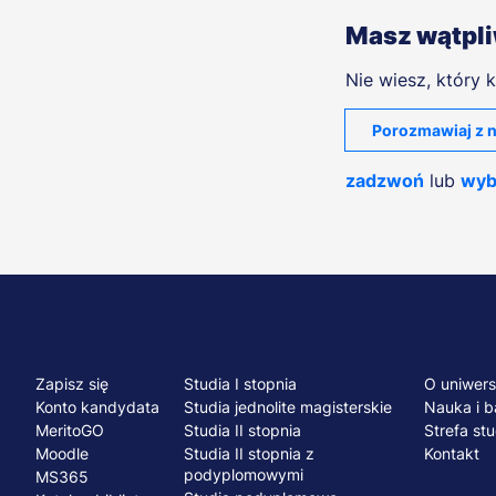
Masz wątpl
Nie wiesz, który k
Porozmawiaj z n
zadzwoń
lub
wyb
Menu
NA SKRÓTY
STUDIA I SZKOLENIA
UCZELNI
Zapisz się
Studia I stopnia
O uniwers
stopka
Konto kandydata
Studia jednolite magisterskie
Nauka i b
MeritoGO
Studia II stopnia
Strefa st
Moodle
Studia II stopnia z
Kontakt
podyplomowymi
MS365