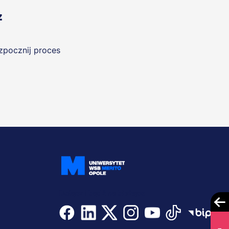
z
ozpocznij proces
Dołącz i bądź na bieżąco