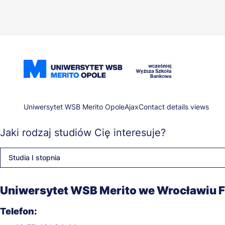
Przejdź
do
treści
Ścieżka
Uniwersytet WSB Merito Opole
Ajax
Contact details views
Jaki rodzaj studiów Cię interesuje?
nawigacyjna
Studia I stopnia
Uniwersytet WSB Merito we Wrocławiu Fi
Telefon: