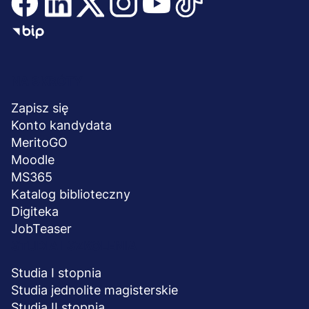
Menu
NA SKRÓTY
stopka
Zapisz się
Konto kandydata
MeritoGO
Moodle
MS365
Katalog biblioteczny
Digiteka
JobTeaser
STUDIA I SZKOLENIA
Studia I stopnia
Studia jednolite magisterskie
Studia II stopnia