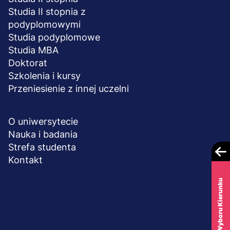
Studia II stopnia z
podyplomowymi
Studia podyplomowe
Studia MBA
Doktorat
Szkolenia i kursy
Przeniesienie z innej uczelni
UCZELNIA
O uniwersytecie
Nauka i badania
Strefa studenta
Kontakt
Test Wyboru Kierunku
Menu
© 2026 UWSB Merito
stopka-
Ochrona danych osobowych