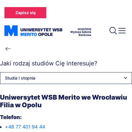
Przejdź
do
Zapisz się
treści
Ścieżka
nawigacyjna
Jaki rodzaj studiów Cię interesuje?
Studia I stopnia
Uniwersytet WSB Merito we Wrocławiu
Filia w Opolu
Telefon:
+48 77 401 94 44