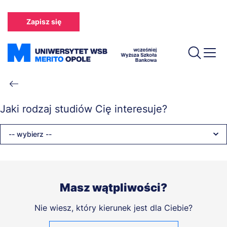
Przejdź
do
Zapisz się
treści
Ścieżka
nawigacyjna
Jaki rodzaj studiów Cię interesuje?
-- wybierz --
Masz wątpliwości?
Nie wiesz, który kierunek jest dla Ciebie?