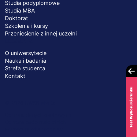
Studia podyplomowe
Studia MBA
Doktorat
Szkolenia i kursy
Przeniesienie z innej uczelni
UCZELNIA
O uniwersytecie
Nauka i badania
Strefa studenta
Kontakt
Test Wyboru Kierunku
Menu
© 2026 UWSB Merito
stopka-
Ochrona danych osobowych
Ochrona osób małoletnich
dodatkowe
Polityka plików "cookies"