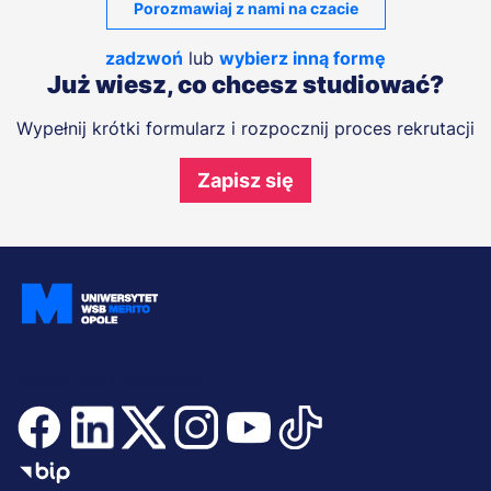
Porozmawiaj z nami na czacie
zadzwoń
lub
wybierz inną formę
Już wiesz, co chcesz studiować?
Wypełnij krótki formularz i rozpocznij proces rekrutacji
Zapisz się
Dołącz i bądź na bieżąco