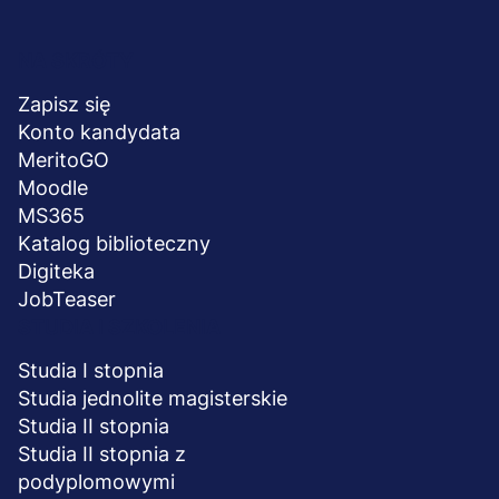
Menu
NA SKRÓTY
stopka
Zapisz się
Konto kandydata
MeritoGO
Moodle
MS365
Katalog biblioteczny
Digiteka
JobTeaser
STUDIA I SZKOLENIA
Studia I stopnia
Studia jednolite magisterskie
Studia II stopnia
Studia II stopnia z
podyplomowymi