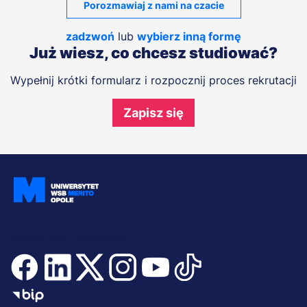
Porozmawiaj z nami na czacie
zadzwoń
lub
wybierz inną formę
Już wiesz, co chcesz studiować?
Wypełnij krótki formularz i rozpocznij proces rekrutacji
Zapisz się
Dołącz i bądź na bieżąco