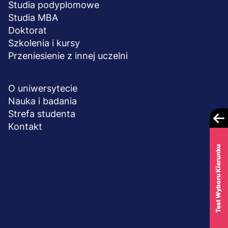
Studia podyplomowe
Studia MBA
Doktorat
Szkolenia i kursy
Przeniesienie z innej uczelni
UCZELNIA
O uniwersytecie
Nauka i badania
Strefa studenta
Kontakt
Test Wyboru Kierunku
Menu
© 2026 UWSB Merito
stopka-
Ochrona danych osobowych
Ochrona osób małoletnich
dodatkowe
Polityka plików "cookies"