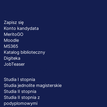
Menu
NA SKRÓTY
stopka
Zapisz się
Konto kandydata
MeritoGO
Moodle
MS365
Katalog biblioteczny
Digiteka
JobTeaser
STUDIA I SZKOLENIA
Studia I stopnia
Studia jednolite magisterskie
Studia II stopnia
Studia II stopnia z
podyplomowymi