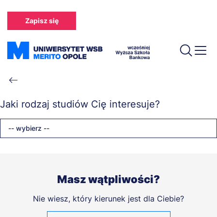
Przejdź
do
Zapisz się
treści
Ścieżka
nawigacyjna
Jaki rodzaj studiów Cię interesuje?
-- wybierz --
Masz wątpliwości?
Nie wiesz, który kierunek jest dla Ciebie?