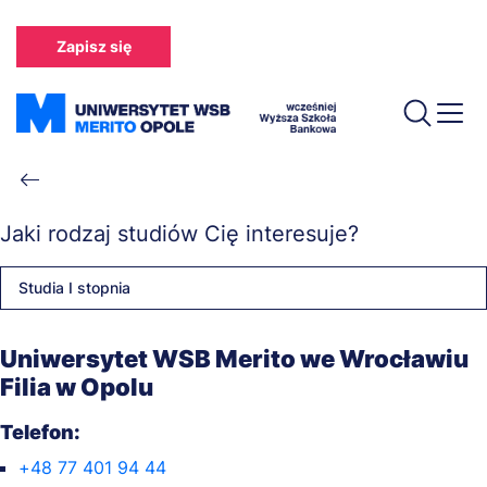
Przejdź
do
Zapisz się
treści
Ścieżka
nawigacyjna
Jaki rodzaj studiów Cię interesuje?
Studia I stopnia
Uniwersytet WSB Merito we Wrocławiu
Filia w Opolu
Telefon:
+48 77 401 94 44