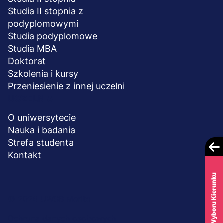
Studia II stopnia z
podyplomowymi
Studia podyplomowe
Studia MBA
Doktorat
Szkolenia i kursy
Przeniesienie z innej uczelni
UCZELNIA
O uniwersytecie
Nauka i badania
Strefa studenta
Kontakt
Test Wyboru Kierunku
Menu
© 2026 UWSB Merito
stopka-
Ochrona danych osobowych