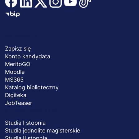
Menu
NA SKRÓTY
stopka
Zapisz się
Konto kandydata
MeritoGO
Moodle
MS365
Katalog biblioteczny
Digiteka
JobTeaser
STUDIA I SZKOLENIA
Studia I stopnia
Studia jednolite magisterskie
Studia II stopnia