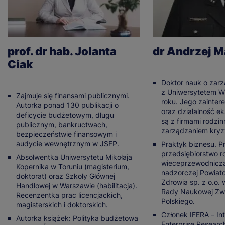
prof. dr hab. Jolanta
dr Andrzej M
Ciak
Doktor nauk o zar
z Uniwersytetem W
Zajmuje się finansami publicznymi.
roku. Jego zainte
Autorka ponad 130 publikacji o
oraz działalność e
deficycie budżetowym, długu
są z firmami rodzi
publicznym, bankructwach,
zarządzaniem kry
bezpieczeństwie finansowym i
audycie wewnętrznym w JSFP.
Praktyk biznesu. P
przedsiębiorstwo r
Absolwentka Uniwersytetu Mikołaja
wieceprzewodnicz
Kopernika w Toruniu (magisterium,
nadzorczej Powia
doktorat) oraz Szkoły Głównej
Zdrowia sp. z o.o. 
Handlowej w Warszawie (habilitacja).
Rady Naukowej Zw
Recenzentka prac licencjackich,
Polskiego.
magisterskich i doktorskich.
Członek IFERA – Int
Autorka książek: Polityka budżetowa
Enterprise Resear