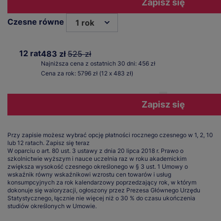
Zapisz się
Czesne równe
1 rok
12 rat
483 zł
525 zł
Najniższa cena z ostatnich 30 dni: 456 zł
Cena za rok: 5796 zł (12 x 483 zł)
Zapisz się
Przy zapisie możesz wybrać opcję płatności rocznego czesnego w 1, 2, 10
lub 12 ratach.
Zapisz się teraz
W oparciu o art. 80 ust. 3 ustawy z dnia 20 lipca 2018 r. Prawo o
szkolnictwie wyższym i nauce uczelnia raz w roku akademickim
zwiększa wysokość czesnego określonego w § 3 ust. 1 Umowy o
wskaźnik równy wskaźnikowi wzrostu cen towarów i usług
konsumpcyjnych za rok kalendarzowy poprzedzający rok, w którym
dokonuje się waloryzacji, ogłoszony przez Prezesa Głównego Urzędu
Statystycznego, łącznie nie więcej niż o 30 % do czasu ukończenia
studiów określonych w Umowie.