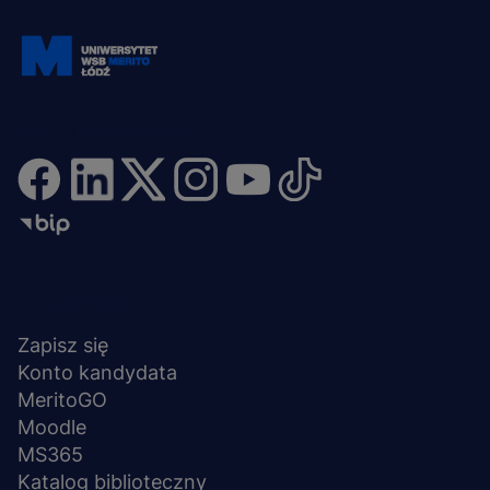
Dołącz i bądź na bieżąco
Menu
NA SKRÓTY
stopka
Zapisz się
Konto kandydata
MeritoGO
Moodle
MS365
Katalog biblioteczny