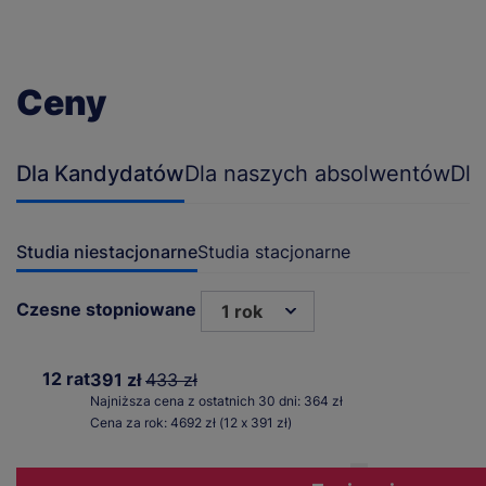
Ceny
Dla Kandydatów
Dla naszych absolwentów
Dla
Studia niestacjonarne
Studia stacjonarne
Czesne stopniowane
1 rok
12 rat
391 zł
433 zł
Najniższa cena z ostatnich 30 dni: 364 zł
Cena za rok: 4692 zł (12 x 391 zł)