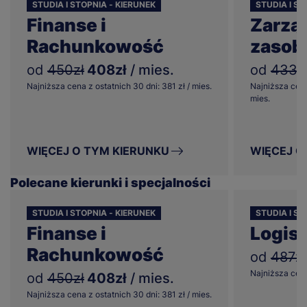
STUDIA I STOPNIA - KIERUNEK
STUDIA I S
Finanse i
Zarzą
Rachunkowość
zasob
od
450zł
408zł
/ mies.
od
433z
Najniższa cena z ostatnich 30 dni: 381 zł / mies.
Najniższa cena
mies.
WIĘCEJ O TYM KIERUNKU
WIĘCEJ O
Polecane kierunki i specjalności
STUDIA I STOPNIA - KIERUNEK
STUDIA I ST
Finanse i
Logis
Rachunkowość
od
487zł
Najniższa cena 
od
450zł
408zł
/ mies.
Najniższa cena z ostatnich 30 dni: 381 zł / mies.