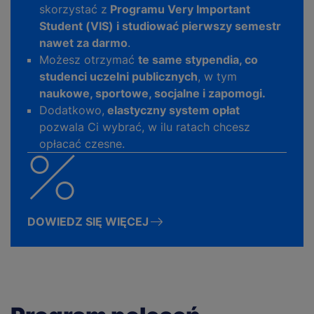
skorzystać z
Programu Very Important
Student (VIS) i studiować pierwszy semestr
nawet za darmo
.
Możesz otrzymać
te same stypendia, co
studenci uczelni publicznych
, w tym
naukowe, sportowe, socjalne i zapomogi.
Dodatkowo,
elastyczny system opłat
pozwala Ci wybrać, w ilu ratach chcesz
opłacać czesne.
DOWIEDZ SIĘ WIĘCEJ