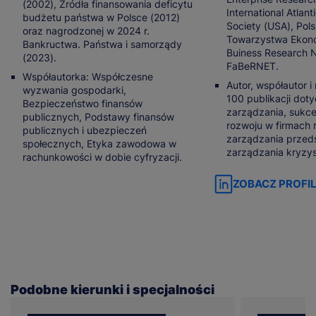
(2002), Źródła finansowania deficytu
International Atlan
budżetu państwa w Polsce (2012)
Society (USA), Pol
oraz nagrodzonej w 2024 r.
Towarzystwa Ekono
Bankructwa. Państwa i samorządy
Buiness Research 
(2023).
FaBeRNET.
Współautorka: Współczesne
Autor, współautor i
wyzwania gospodarki,
100 publikacji dot
Bezpieczeństwo finansów
zarządzania, sukcesj
publicznych, Podstawy finansów
rozwoju w firmach 
publicznych i ubezpieczeń
zarządzania przeds
społecznych, Etyka zawodowa w
zarządzania kryzy
rachunkowości w dobie cyfryzacji.
ZOBACZ PROFIL
Podobne kierunki i specjalności