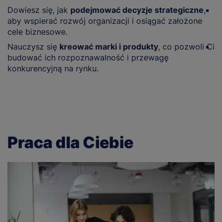
Dowiesz się, jak
podejmować decyzje strategiczne
,
R
aby wspierać rozwój organizacji i osiągać założone
p
cele biznesowe.
i
Nauczysz się
kreować marki i produkty
, co pozwoli Ci
P
budować ich rozpoznawalność i przewagę
t
konkurencyjną na rynku.
p
Praca dla Ciebie