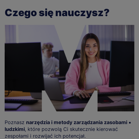
Czego się nauczysz?
Poznasz
narzędzia i metody zarządzania zasobami
O
ludzkimi
, które pozwolą Ci skutecznie kierować
k
zespołami i rozwijać ich potencjał.
us