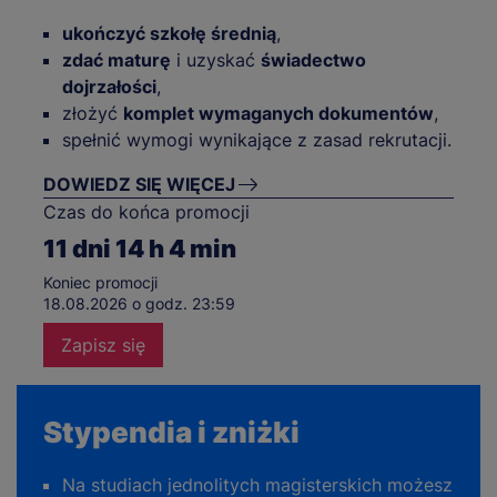
ukończyć szkołę średnią
,
zdać maturę
i uzyskać
świadectwo
dojrzałości
,
złożyć
komplet wymaganych dokumentów
,
spełnić wymogi wynikające z zasad rekrutacji.
DOWIEDZ SIĘ WIĘCEJ
Czas do końca promocji
11
dni
14
h
4
min
Koniec promocji
18.08.2026 o godz. 23:59
Zapisz się
Stypendia i zniżki
Na studiach jednolitych magisterskich możesz