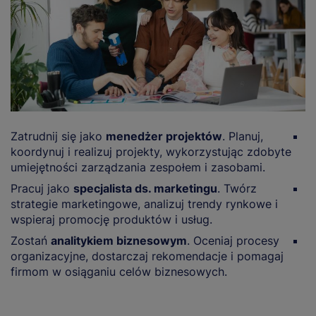
Zatrudnij się jako
menedżer projektów
. Planuj,
B
koordynuj i realizuj projekty, wykorzystując zdobyte
z
umiejętności zarządzania zespołem i zasobami.
w
Pracuj jako
specjalista ds. marketingu
. Twórz
P
strategie marketingowe, analizuj trendy rynkowe i
f
wspieraj promocję produktów i usług.
w
Zostań
analitykiem biznesowym
. Oceniaj procesy
Z
organizacyjne, dostarczaj rekomendacje i pomagaj
t
firmom w osiąganiu celów biznesowych.
o