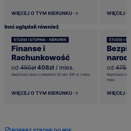
WIĘCEJ O TYM KIERUNKU
WIĘCEJ O
Inni oglądali również
STUDIA I STOPNIA - KIERUNEK
STUDIA I ST
Finanse i
Bezpi
Rachunkowość
narod
od
450zł
408zł
/ mies.
od
475zł
Najniższa cena z ostatnich 30 dni: 381 zł / mies.
Najniższa cena
mies.
WIĘCEJ O TYM KIERUNKU
WIĘCEJ O
POBIERZ STRONĘ DO PDF